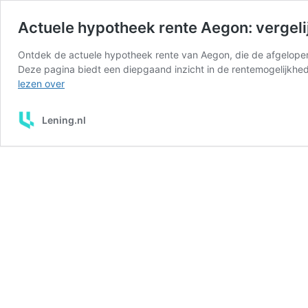
Actuele hypotheek rente Aegon: vergeli
Ontdek de actuele hypotheek rente van Aegon, die de afgelopen
Deze pagina biedt een diepgaand inzicht in de rentemogelijkhe
Actuele
lezen over
hypotheek
rente
Lening.nl
Aegon:
vergelijken
en
advies