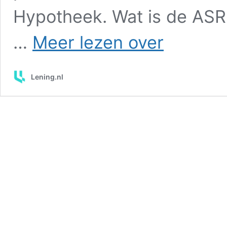
Hypotheek. Wat is de ASR
ASR
…
Meer lezen over
hypotheek
rente:
actuele
Lening.nl
tarieven
en
voorwaarden
vergelijken