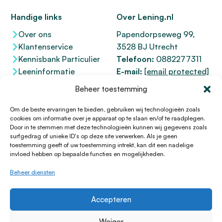
Handige links
Over Lening.nl
Over ons
Papendorpseweg 99,
Klantenservice
3528 BJ Utrecht
Kennisbank Particulier
Telefoon:
0882277311
Leeninformatie
E-mail:
[email protected]
Dienstenwijzer
KvK 76100200
Beheer toestemming
Toegankelijkheidsverklaring
AFM
12047091
Kifid 300.017942
Om de beste ervaringen te bieden, gebruiken wij technologieën zoals
cookies om informatie over je apparaat op te slaan en/of te raadplegen.
Door in te stemmen met deze technologieën kunnen wij gegevens zoals
surfgedrag of unieke ID's op deze site verwerken. Als je geen
toestemming geeft of uw toestemming intrekt, kan dit een nadelige
© 1996 - 2026 Lening.nl
invloed hebben op bepaalde functies en mogelijkheden.
Privacy Policy
Beheer diensten
Algemene voorwaarden
Sitemap
Accepteren
HTML Sitemap
Disclaimer
Weiger