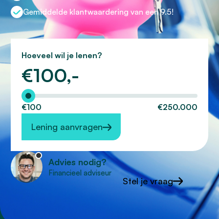
Gemiddelde klantwaardering van een 9.5!
Hoeveel wil je lenen?
€
100,-
Hoeveel wilt u lenen?
€100
€250.000
Lening aanvragen
Advies nodig?
Financieel adviseur
Stel je vraag