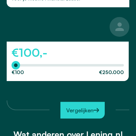
€
100,-
€100
€250.000
Vergelijken
Wat anderen over Lening.nl