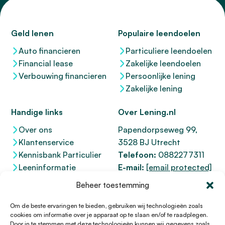
Geld lenen
Populaire leendoelen
Auto financieren
Particuliere leendoelen
Financial lease
Zakelijke leendoelen
Verbouwing financieren
Persoonlijke lening
Zakelijke lening
Handige links
Over Lening.nl
Over ons
Papendorpseweg 99,
Klantenservice
3528 BJ Utrecht
Kennisbank Particulier
Telefoon:
0882277311
Leeninformatie
E-mail:
[email protected]
Dienstenwijzer
KvK 76100200
Beheer toestemming
Toegankelijkheidsverklaring
AFM
12047091
Kifid 300.017942
Om de beste ervaringen te bieden, gebruiken wij technologieën zoals
cookies om informatie over je apparaat op te slaan en/of te raadplegen.
Door in te stemmen met deze technologieën kunnen wij gegevens zoals