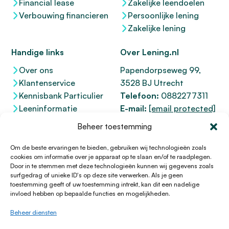
Financial lease
Zakelijke leendoelen
Verbouwing financieren
Persoonlijke lening
Zakelijke lening
Handige links
Over Lening.nl
Over ons
Papendorpseweg 99,
Klantenservice
3528 BJ Utrecht
Kennisbank Particulier
Telefoon:
0882277311
Leeninformatie
E-mail:
[email protected]
Dienstenwijzer
KvK 76100200
Beheer toestemming
Toegankelijkheidsverklaring
AFM
12047091
Kifid 300.017942
Om de beste ervaringen te bieden, gebruiken wij technologieën zoals
cookies om informatie over je apparaat op te slaan en/of te raadplegen.
Door in te stemmen met deze technologieën kunnen wij gegevens zoals
surfgedrag of unieke ID's op deze site verwerken. Als je geen
toestemming geeft of uw toestemming intrekt, kan dit een nadelige
© 1996 - 2026 Lening.nl
invloed hebben op bepaalde functies en mogelijkheden.
Privacy Policy
Beheer diensten
Algemene voorwaarden