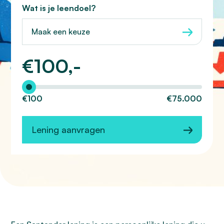
Wat is je leendoel?
Maak een keuze
€
100,-
Hoeveel wilt u lenen?
€100
€75.000
Lening aanvragen