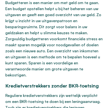
Budgetteren is een manier om met geld om te gaan.
Een budget opstellen helpt u bij het beheren van uw
uitgaven en geeft een goed overzicht van uw geld. Zo
krijgt u inzicht in uw uitgavenpatroon en
besparingsruimte. Dit zorgt voor balans in uw
geldzaken en helpt u slimme keuzes te maken.
Zorgvuldig budgetteren voorkomt financiële stress en
maakt sparen mogelijk voor noodgevallen of doelen
zoals een nieuwe auto. Een overzicht van inkomsten
en uitgaven is een methode om te bepalen hoeveel u
kunt sparen. Sparen is een voordelige en
verantwoorde manier om grote uitgaven te
bekostigen.
Kredietverstrekkers zonder BKR-toetsing
Reguliere kredietverstrekkers zijn wettelijk verplicht
om een BKR-toetsing te doen bij een leningaanvraag.
Toch zijn er kredietverstrekkers die leningen