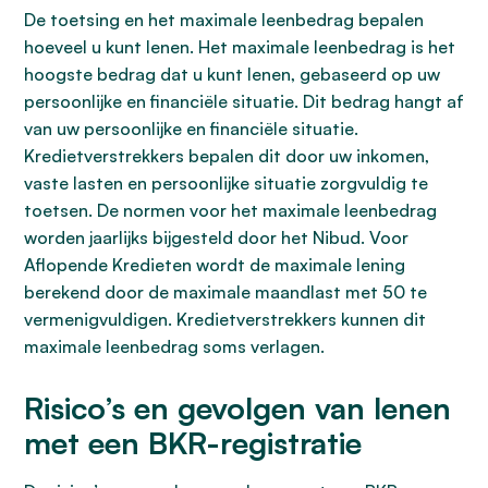
De toetsing en het maximale leenbedrag bepalen
hoeveel u kunt lenen. Het maximale leenbedrag is het
hoogste bedrag dat u kunt lenen, gebaseerd op uw
persoonlijke en financiële situatie. Dit bedrag hangt af
van uw persoonlijke en financiële situatie.
Kredietverstrekkers bepalen dit door uw inkomen,
vaste lasten en persoonlijke situatie zorgvuldig te
toetsen. De normen voor het maximale leenbedrag
worden jaarlijks bijgesteld door het Nibud. Voor
Aflopende Kredieten wordt de maximale lening
berekend door de maximale maandlast met 50 te
vermenigvuldigen. Kredietverstrekkers kunnen dit
maximale leenbedrag soms verlagen.
Risico’s en gevolgen van lenen
met een BKR-registratie