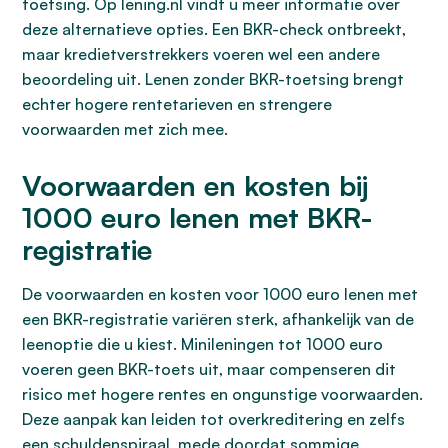
toetsing. Op lening.nl vindt u meer informatie over
deze alternatieve opties. Een BKR-check ontbreekt,
maar kredietverstrekkers voeren wel een andere
beoordeling uit. Lenen zonder BKR-toetsing brengt
echter hogere rentetarieven en strengere
voorwaarden met zich mee.
Voorwaarden en kosten bij
1000 euro lenen met BKR-
registratie
De voorwaarden en kosten voor 1000 euro lenen met
een BKR-registratie variëren sterk, afhankelijk van de
leenoptie die u kiest. Minileningen tot 1000 euro
voeren geen BKR-toets uit, maar compenseren dit
risico met hogere rentes en ongunstige voorwaarden.
Deze aanpak kan leiden tot overkreditering en zelfs
een schuldenspiraal, mede doordat sommige