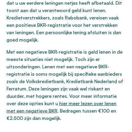
dat u uw eerdere leningen netjes heeft afbetaald. Dit
toont aan dat u verantwoord geld kunt lenen.
Kredietverstrekkers, zoals Rabobank, vereisen vaak
een positieve BKR-registratie voor het verstrekken
van leningen. Een persoonlijke lening afsluiten is dan
goed mogelijk.
Met een negatieve BKR-registratie is geld lenen in de
meeste situaties niet mogelijk. Toch zijn er
uitzonderingen. Lenen met een negatieve BKR-
registratie is soms mogelijk bij specifieke aanbieders
zoals de Volkskredietbank, Kredietbank Nederland of
Ferratum. Deze leningen zijn vaak wel riskant en
duurder, met hogere rentes. Voor meer informatie
over deze opties kunt u
hier meer lezen over lenen
met een negatieve BKR
. Bedragen tussen €100 en
€2.500 zijn dan mogelijk.