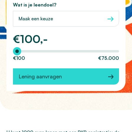
Wat is je leendoel?
Maak een keuze
€
100,-
Hoeveel wilt u lenen?
€100
€75.000
Lening aanvragen