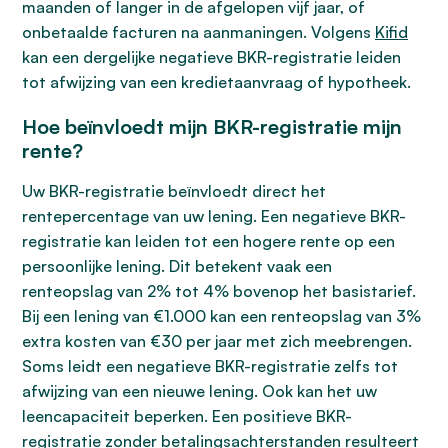
maanden of langer in de afgelopen vijf jaar, of
onbetaalde facturen na aanmaningen. Volgens
Kifid
kan een dergelijke negatieve BKR-registratie leiden
tot afwijzing van een kredietaanvraag of hypotheek.
Hoe beïnvloedt mijn BKR-registratie mijn
rente?
Uw BKR-registratie beïnvloedt direct het
rentepercentage van uw lening. Een negatieve BKR-
registratie kan leiden tot een hogere rente op een
persoonlijke lening. Dit betekent vaak een
renteopslag van 2% tot 4% bovenop het basistarief.
Bij een lening van €1.000 kan een renteopslag van 3%
extra kosten van €30 per jaar met zich meebrengen.
Soms leidt een negatieve BKR-registratie zelfs tot
afwijzing van een nieuwe lening. Ook kan het uw
leencapaciteit beperken. Een positieve BKR-
registratie zonder betalingsachterstanden resulteert