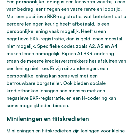
Een
persoonlijke lening
is een leenvorm waarbij u een
vast bedrag leent tegen een vaste rente en looptijd.
Met een positieve BKR-registratie, wat betekent dat u
eerdere leningen keurig heeft afbetaald, is een
persoonlijke lening vaak mogelijk. Heeft u een
negatieve BKR-registratie, dan is geld lenen meestal
niet mogelijk. Specifieke codes zoals A2, A3 en A4
maken lenen onmogelijk. Bij een A1 BKR-codering
staan de meeste kredietverstrekkers het afsluiten van
een lening niet toe. Er zijn uitzonderingen: een
persoonlijke lening kan soms wel met een
betrouwbare borgsteller. Ook bieden sociale
kredietbanken leningen aan mensen met een
negatieve BKR-registratie, en een H-codering kan
soms mogelijkheden bieden.
Minileningen en flitskredieten
Minileningen en flitskredieten zijn leningen voor kleine