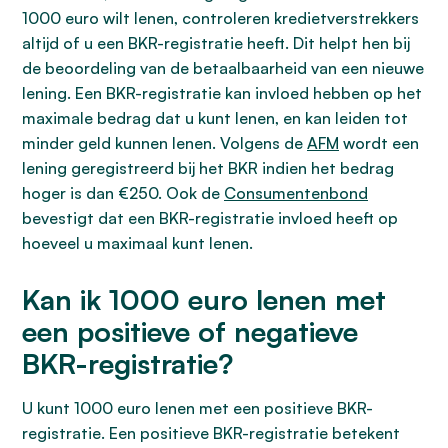
1000 euro wilt lenen, controleren kredietverstrekkers
altijd of u een BKR-registratie heeft. Dit helpt hen bij
de beoordeling van de betaalbaarheid van een nieuwe
lening. Een BKR-registratie kan invloed hebben op het
maximale bedrag dat u kunt lenen, en kan leiden tot
minder geld kunnen lenen. Volgens de
AFM
wordt een
lening geregistreerd bij het BKR indien het bedrag
hoger is dan €250. Ook de
Consumentenbond
bevestigt dat een BKR-registratie invloed heeft op
hoeveel u maximaal kunt lenen.
Kan ik 1000 euro lenen met
een positieve of negatieve
BKR-registratie?
U kunt 1000 euro lenen met een positieve BKR-
registratie. Een positieve BKR-registratie betekent