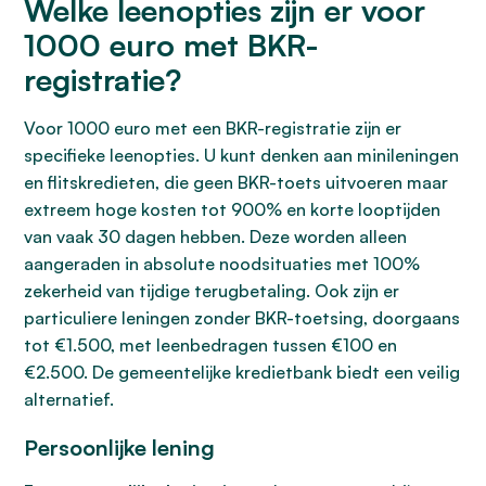
Welke leenopties zijn er voor
1000 euro met BKR-
registratie?
Voor 1000 euro met een BKR-registratie zijn er
specifieke leenopties. U kunt denken aan minileningen
en flitskredieten, die geen BKR-toets uitvoeren maar
extreem hoge kosten tot 900% en korte looptijden
van vaak 30 dagen hebben. Deze worden alleen
aangeraden in absolute noodsituaties met 100%
zekerheid van tijdige terugbetaling. Ook zijn er
particuliere leningen zonder BKR-toetsing, doorgaans
tot €1.500, met leenbedragen tussen €100 en
€2.500. De gemeentelijke kredietbank biedt een veilig
alternatief.
Persoonlijke lening