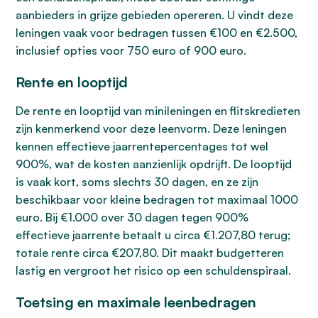
aanbieders in grijze gebieden opereren. U vindt deze
leningen vaak voor bedragen tussen €100 en €2.500,
inclusief opties voor 750 euro of 900 euro.
Rente en looptijd
De rente en looptijd van minileningen en flitskredieten
zijn kenmerkend voor deze leenvorm. Deze leningen
kennen effectieve jaarrentepercentages tot wel
900%, wat de kosten aanzienlijk opdrijft. De looptijd
is vaak kort, soms slechts 30 dagen, en ze zijn
beschikbaar voor kleine bedragen tot maximaal 1000
euro. Bij €1.000 over 30 dagen tegen 900%
effectieve jaarrente betaalt u circa €1.207,80 terug;
totale rente circa €207,80. Dit maakt budgetteren
lastig en vergroot het risico op een schuldenspiraal.
Toetsing en maximale leenbedragen