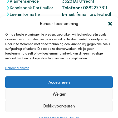
Klantenservice
3528 BJ Utrecht
Kennisbank Particulier
Telefoon:
0882277311
Leeninformatie
E-mail:
[email protected]
Dienstenwijzer
KvK 76100200
Beheer toestemming
Toegankelijkheidsverklaring
AFM
12047091
Kifid 300.017942
Om de beste ervaringen te bieden, gebruiken wij technologieën zoals
cookies om informatie over je apparaat op te slaan en/of te raadplegen.
Door in te stemmen met deze technologieën kunnen wij gegevens zoals
surfgedrag of unieke ID's op deze site verwerken. Als je geen
toestemming geeft of uw toestemming intrekt, kan dit een nadelige
© 1996 - 2026 Lening.nl
invloed hebben op bepaalde functies en mogelijkheden.
Privacy Policy
Beheer diensten
Algemene voorwaarden
Sitemap
Accepteren
HTML Sitemap
Disclaimer
Weiger
Cookieverklaring
Bekijk voorkeuren
Klachtenprocedure
Cookiebeleid
Cookiebeleid
Privacy Policy