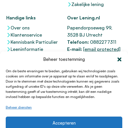
Zakelijke lening
Handige links
Over Lening.nl
Over ons
Papendorpseweg 99,
Klantenservice
3528 BJ Utrecht
Kennisbank Particulier
Telefoon:
0882277311
Leeninformatie
E-mail:
[email protected]
Dienstenwijzer
KvK 76100200
Beheer toestemming
Toegankelijkheidsverklaring
AFM
12047091
Kifid 300.017942
Om de beste ervaringen te bieden, gebruiken wij technologieën zoals
cookies om informatie over je apparaat op te slaan en/of te raadplegen.
Door in te stemmen met deze technologieën kunnen wij gegevens zoals
surfgedrag of unieke ID's op deze site verwerken. Als je geen
toestemming geeft of uw toestemming intrekt, kan dit een nadelige
© 1996 - 2026 Lening.nl
invloed hebben op bepaalde functies en mogelijkheden.
Privacy Policy
Beheer diensten
Algemene voorwaarden
Sitemap
Accepteren