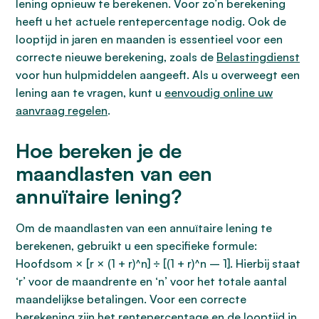
lening opnieuw te berekenen. Voor zo’n berekening
heeft u het actuele rentepercentage nodig. Ook de
looptijd in jaren en maanden is essentieel voor een
correcte nieuwe berekening, zoals de
Belastingdienst
voor hun hulpmiddelen aangeeft. Als u overweegt een
lening aan te vragen, kunt u
eenvoudig online uw
aanvraag regelen
.
Hoe bereken je de
maandlasten van een
annuïtaire lening?
Om de maandlasten van een annuïtaire lening te
berekenen, gebruikt u een specifieke formule:
Hoofdsom × [r × (1 + r)^n] ÷ [(1 + r)^n – 1]. Hierbij staat
‘r’ voor de maandrente en ‘n’ voor het totale aantal
maandelijkse betalingen. Voor een correcte
berekening zijn het rentepercentage en de looptijd in