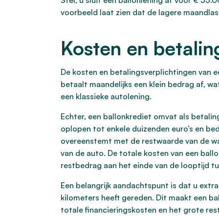
Stel, u sluit een ballonlening af voor € 35
voorbeeld laat zien dat de lagere maandlas
Kosten en betaling
De kosten en betalingsverplichtingen van e
betaalt maandelijks een klein bedrag af, wa
een klassieke autolening.
Echter, een ballonkrediet omvat als betalin
oplopen tot enkele duizenden euro’s en bed
overeenstemt met de restwaarde van de wag
van de auto. De totale kosten van een ballo
restbedrag aan het einde van de looptijd t
Een belangrijk aandachtspunt is dat u extra
kilometers heeft gereden. Dit maakt een ba
totale financieringskosten en het grote re