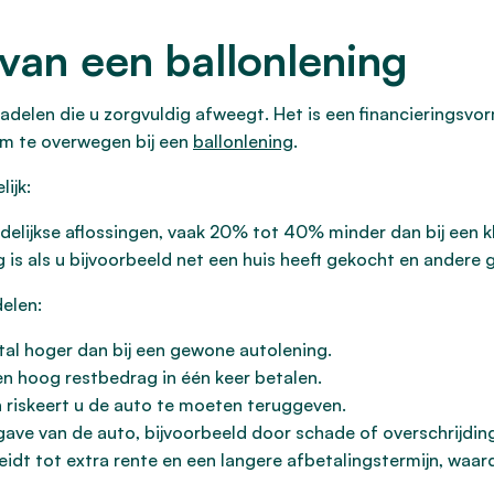
van een ballonlening
adelen die u zorgvuldig afweegt. Het is een financieringsvor
om te overwegen bij een
ballonlening
.
ijk:
ndelijkse aflossingen, vaak 20% tot 40% minder dan bij een k
 is als u bijvoorbeeld net een huis heeft gekocht en andere 
elen:
tal hoger dan bij een gewone autolening.
en hoog restbedrag in één keer betalen.
n riskeert u de auto te moeten teruggeven.
gave van de auto, bijvoorbeeld door schade of overschrijding
eidt tot extra rente en een langere afbetalingstermijn, waa