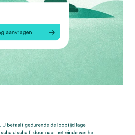
ng aanvragen
g. U betaalt gedurende de looptijd lage
 schuld schuift door naar het einde van het