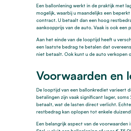
Een ballonlening werkt in de praktijk met l
mogelijk, waarbij u maandelijks een beperk
contract. U betaalt dan een hoog restbedra
aankoopprijs van de auto. Vaak is ook een p
Aan het einde van de looptijd heeft u versc
een laatste bedrag te betalen dat overeens
niet betaalt. Ook kunt u de auto verkopen 
Voorwaarden en lo
De looptijd van een ballonkrediet varieert 
betalingen zijn vaak significant lager, som
betaalt, wat de lasten direct verlicht. Echt
restbedrag kan oplopen tot enkele duizende
Een belangrijk aspect van de voorwaarden i