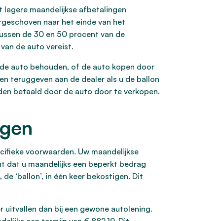
kt lagere maandelijkse afbetalingen
orgeschoven naar het einde van het
 tussen de 30 en 50 procent van de
van de auto vereist.
en de auto behouden, of de auto kopen door
n teruggeven aan de dealer als u de ballon
rden betaald door de auto door te verkopen.
ngen
pecifieke voorwaarden. Uw maandelijkse
ent dat u maandelijks een beperkt bedrag
de ‘ballon’, in één keer bekostigen. Dit
 uitvallen dan bij een gewone autolening.