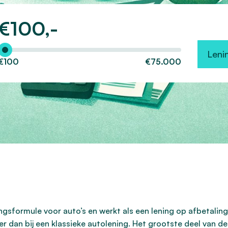
€
100,-
Hoeveel wilt u lenen?
Leni
€100
€75.000
ringsformule voor auto’s en werkt als een lening op afbetalin
 dan bij een klassieke autolening. Het grootste deel van de