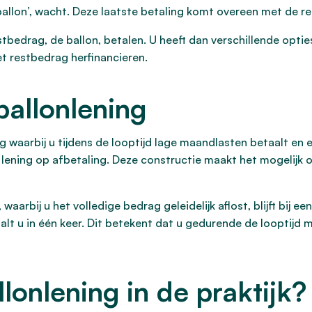
‘ballon’, wacht. Deze laatste betaling komt overeen met de 
stbedrag, de ballon, betalen. U heeft dan verschillende optie
et restbedrag herfinancieren.
ballonlening
ng waarbij u tijdens de looptijd lage maandlasten betaalt en
n lening op afbetaling. Deze constructie maakt het mogelijk 
aarbij u het volledige bedrag geleidelijk aflost, blijft bij ee
aalt u in één keer. Dit betekent dat u gedurende de looptijd 
lonlening in de praktijk?