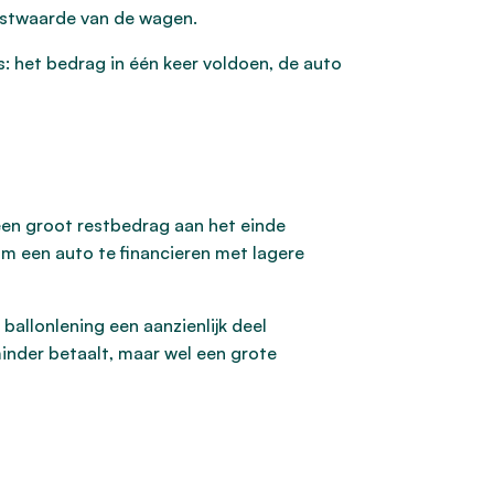
restwaarde van de wagen.
s: het bedrag in één keer voldoen, de auto
 een groot restbedrag aan het einde
om een auto te financieren met lagere
n ballonlening een aanzienlijk deel
minder betaalt, maar wel een grote