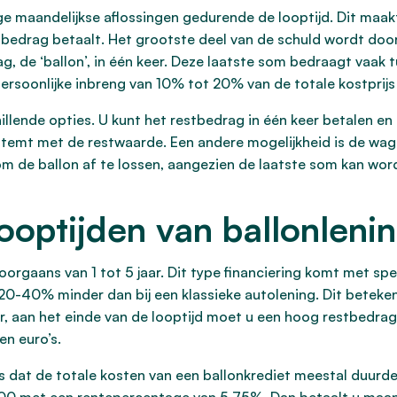
age maandelijkse aflossingen gedurende de looptijd. Dit maa
t bedrag betaalt. Het grootste deel van de schuld wordt do
g, de ‘ballon’, in één keer. Deze laatste som bedraagt vaak
ersoonlijke inbreng van 10% tot 20% van de totale kostprijs 
hillende opties. U kunt het restbedrag in één keer betalen 
temt met de restwaarde. Een andere mogelijkheid is de wage
om de ballon af te lossen, aangezien de laatste som kan wo
optijden van ballonleni
doorgaans van 1 tot 5 jaar. Dit type financiering komt met s
s 20-40% minder dan bij een klassieke autolening. Dit betek
er, aan het einde van de looptijd moet u een hoog restbedrag, 
n euro’s.
s dat de totale kosten van een ballonkrediet meestal duurder