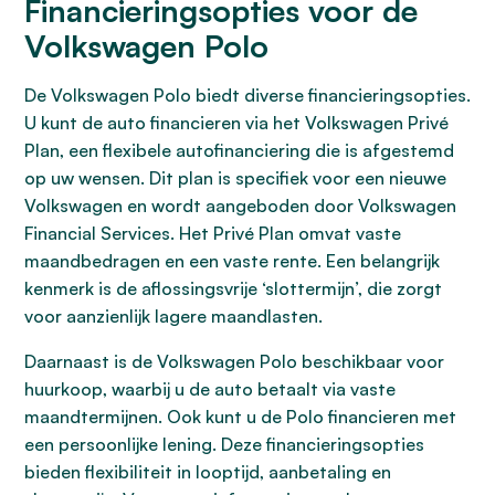
Financieringsopties voor de
Volkswagen Polo
De Volkswagen Polo biedt diverse financieringsopties.
U kunt de auto financieren via het Volkswagen Privé
Plan, een flexibele autofinanciering die is afgestemd
op uw wensen. Dit plan is specifiek voor een nieuwe
Volkswagen en wordt aangeboden door Volkswagen
Financial Services. Het Privé Plan omvat vaste
maandbedragen en een vaste rente. Een belangrijk
kenmerk is de aflossingsvrije ‘slottermijn’, die zorgt
voor aanzienlijk lagere maandlasten.
Daarnaast is de Volkswagen Polo beschikbaar voor
huurkoop, waarbij u de auto betaalt via vaste
maandtermijnen. Ook kunt u de Polo financieren met
een persoonlijke lening. Deze financieringsopties
bieden flexibiliteit in looptijd, aanbetaling en