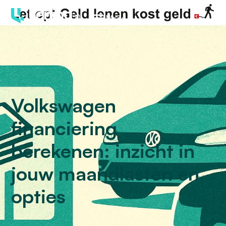
Menu
Volkswagen
financiering
berekenen: inzicht in
jouw maandlasten en
opties