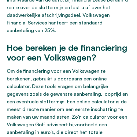
rente over de slottermijn en lost u af over het
daadwerkelijke afschrijvingsdeel. Volkswagen
Financial Services hanteert een standaard
aanbetaling van 25%.
Hoe bereken je de financiering
voor een Volkswagen?
Om de financiering voor een Volkswagen te
berekenen, gebruikt u doorgaans een online
calculator. Deze tools vragen om belangrijke
gegevens zoals de gewenste aanbetaling, looptijd en
een eventuele slottermijn. Een online calculator is de
meest directe manier om een eerste inschatting te
maken van uw maandlasten. Zo’n calculator voor een
Volkswagen Golf adviseert bijvoorbeeld een
aanbetaling in euro’s, die direct het totale