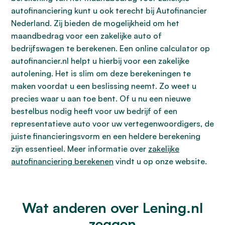
autofinanciering kunt u ook terecht bij Autofinancier
Nederland. Zij bieden de mogelijkheid om het
maandbedrag voor een zakelijke auto of
bedrijfswagen te berekenen. Een online calculator op
autofinancier.nl helpt u hierbij voor een zakelijke
autolening. Het is slim om deze berekeningen te
maken voordat u een beslissing neemt. Zo weet u
precies waar u aan toe bent. Of u nu een nieuwe
bestelbus nodig heeft voor uw bedrijf of een
representatieve auto voor uw vertegenwoordigers, de
juiste financieringsvorm en een heldere berekening
zijn essentieel. Meer informatie over
zakelijke
autofinanciering berekenen
vindt u op onze website.
Wat anderen over Lening.nl
zeggen