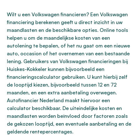
Wilt u een Volkswagen financieren? Een Volkswagen
financiering berekenen geeft u direct inzicht in uw
maandlasten en de beschikbare opties. Online tools
helpen u om de maandelijkse kosten van een
autolening te bepalen, of het nu gaat om een nieuwe
auto, occasion of het overnemen van een bestaande
lening. Gebruikers van Volkswagen financieringen bij
Huiskes-Kokkeler kunnen bijvoorbeeld een
financieringscalculator gebruiken. U kunt hierbij zelf
de looptijd kiezen, bijvoorbeeld tussen 12 en 72
maanden, en een extra aanbetaling overwegen.
Autofinancier Nederland maakt hiervoor een
calculator beschikbaar. De uiteindelijke kosten en
maandlasten worden beïnvloed door factoren zoals
de gekozen looptijd, een eventuele aanbetaling en de
geldende rentepercentages.