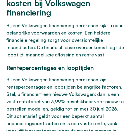
kosten bij Volkswagen
financiering
Bij een Volkswagen financiering berekenen kijkt u naar
belangrijke voorwaarden en kosten. Een heldere
financiële regeling zorgt voor overzichtelijke
maandlasten. De financial lease overeenkomst legt de
looptijd, maandelijkse aflossing en rente vast.
Rentepercentages en looptijden
Bij een Volkswagen financiering berekenen zijn
rentepercentages en looptijden belangrijke factoren.
Stel, u financiert een nieuwe Volkswagen; dan is een
vast rentetarief van 3,99% beschikbaar voor nieuw te
bestellen modellen, geldig tot en met 30 juni 2026.
Dit actietarief geldt voor een beperkt aantal
financieringscontracten en is een vaste rente, vaak
voor vijf jaar vastgezet. Voor de meeste mensen is