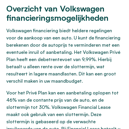
Overzicht van Volkswagen
financieringsmogelijkheden
Volkswagen financiering biedt heldere regelingen
voor de aankoop van een auto. U kunt de financiering
berekenen door de autoprijs te verminderen met een
eventuele inruil of aanbetaling. Het Volkswagen Privé
Plan heeft een debetrentevoet van 9,99%. Hierbij
betaalt u alleen rente over de slottermijn, wat
resulteert in lagere maandlasten. Dit kan een groot
verschil maken in uw maandbudget.
Voor het Privé Plan kan een aanbetaling oplopen tot
46% van de contante prijs van de auto, en de
slottermijn tot 30%. Volkswagen Financial Lease
maakt ook gebruik van een slottermijn. Deze
slottermijn is gebaseerd op de verwachte
inruilwaarde van de auto. Bij Financial Lease betaalt u