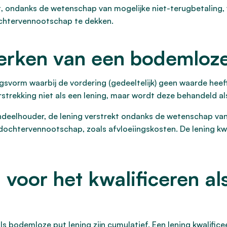
t, ondanks de wetenschap van mogelijke niet-terugbetaling,
ochtervennootschap te dekken.
erken van een bodemloze
gsvorm waarbij de vordering (gedeeltelijk) geen waarde heef
verstrekking niet als een lening, maar wordt deze behandeld a
andeelhouder, de lening verstrekt ondanks de wetenschap van
 dochtervennootschap, zoals afvloeiingskosten. De lening kw
a voor het kwalificeren a
n als bodemloze put lening zijn cumulatief. Een lening kwalif