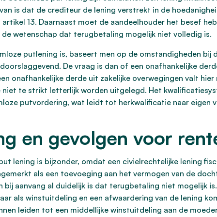
aarvan is dat de crediteur de lening verstrekt in de hoedanig
tikel 13. Daarnaast moet de aandeelhouder het besef hebben
 de wetenschap dat terugbetaling mogelijk niet volledig is.
loze putlening is, baseert men op de omstandigheden bij de v
doorslaggevend. De vraag is dan of een onafhankelijke derd
een onafhankelijke derde uit zakelijke overwegingen valt hier
niet te strikt letterlijk worden uitgelegd. Het kwalificatie
oze putvordering, wat leidt tot herkwalificatie naar eigen
ng en gevolgen voor rent
t lening is bijzonder, omdat een civielrechtelijke lening fis
angemerkt als een toevoeging aan het vermogen van de doch
ij aanvang al duidelijk is dat terugbetaling niet mogelijk is
baar als winstuitdeling en een afwaardering van de lening komt
nnen leiden tot een middellijke winstuitdeling aan de moed