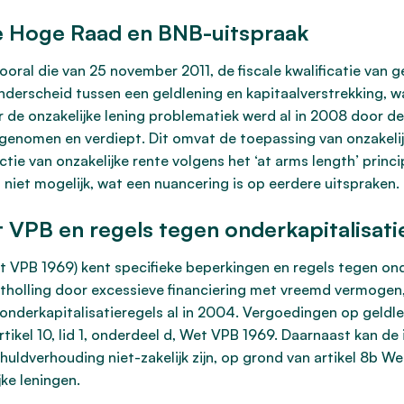
de Hoge Raad en BNB-uitspraak
ral die van 25 november 2011, de fiscale kwalificatie van gel
onderscheid tussen een geldlening en kapitaalverstrekking, 
r de onzakelijke lening problematiek werd al in 2008 door de
egenomen en verdiept. Dit omvat de toepassing van onzakelij
ctie van onzakelijke rente volgens het ‘at arms length’ princ
niet mogelijk, wat een nuancering is op eerdere uitspraken.
VPB en regels tegen onderkapitalisati
VPB 1969) kent specifieke beperkingen en regels tegen onder
uitholling door excessieve financiering met vreemd vermogen,
derkapitalisatieregels al in 2004. Vergoedingen op geldleni
tikel 10, lid 1, onderdeel d, Wet VPB 1969. Daarnaast kan d
ldverhouding niet-zakelijk zijn, op grond van artikel 8b W
jke leningen.