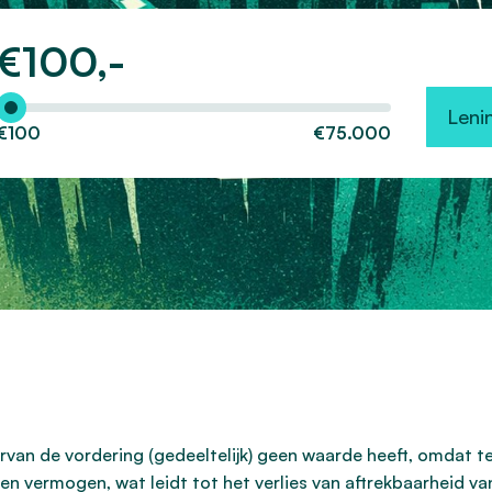
€
100,-
Hoeveel wilt u lenen?
Leni
€100
€75.000
van de vordering (gedeeltelijk) geen waarde heeft, omdat ter
en vermogen, wat leidt tot het verlies van aftrekbaarheid van