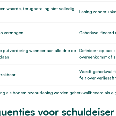
een waarde, terugbetaling niet volledig
Lening zonder zake
gen vermogen
Geherkwalificeerd 
e putvordering wanneer aan alle drie de
Definieert op basis
ldaan
overeenkomst of 
Wordt geherkwalifi
ftrekbaar
feit over verliesaf
ing als bodemlozeputlening worden geherkwalificeerd als e
quenties voor schuldeise