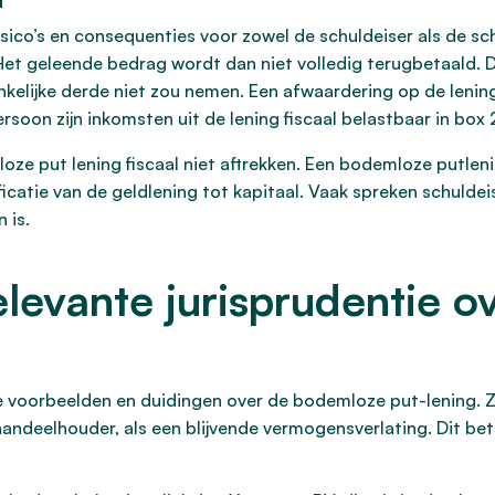
isico’s en consequenties voor zowel de schuldeiser als de sch
Het geleende bedrag wordt dan niet volledig terugbetaald. 
kelijke derde niet zou nemen. Een afwaardering op de lening 
ersoon zijn inkomsten uit de lening fiscaal belastbaar in box 
ze put lening fiscaal niet aftrekken. Een bodemloze putlen
ficatie van de geldlening tot kapitaal. Vaak spreken schuldei
 is.
levante jurisprudentie o
se voorbeelden en duidingen over de bodemloze put-lening.
andeelhouder, als een blijvende vermogensverlating. Dit bet