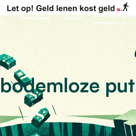
ver
Particulier
Zakeli
Kennisbank
Contact
ns
 bodemloze put