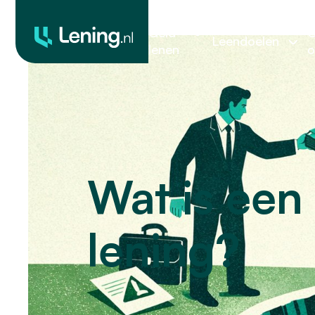
Geld
O
Leendoelen
lenen
o
Wat is een
lening?