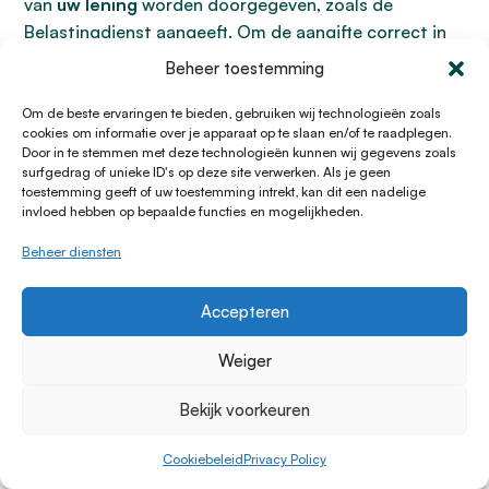
van
uw lening
worden doorgegeven, zoals de
Belastingdienst
aangeeft. Om de aangifte correct in
te vullen, houdt u de
leningsovereenkomst
en de
Beheer toestemming
gegevens van de geldverstrekker
bij de hand. Bent
u de geldverstrekker van een lening die niet via een
Om de beste ervaringen te bieden, gebruiken wij technologieën zoals
cookies om informatie over je apparaat op te slaan en/of te raadplegen.
meldingsplichtige instelling loopt, dan bent u zelf
Door in te stemmen met deze technologieën kunnen wij gegevens zoals
verantwoordelijk voor het doorgeven van deze
surfgedrag of unieke ID's op deze site verwerken. Als je geen
toestemming geeft of uw toestemming intrekt, kan dit een nadelige
gegevens aan de Belastingdienst.
invloed hebben op bepaalde functies en mogelijkheden.
Beheer diensten
Wat anderen over Lening.nl
Accepteren
zeggen
Weiger
1004 klanten beoordelen ons met een 4.4/5
Bekijk voorkeuren
Cookiebeleid
Privacy Policy