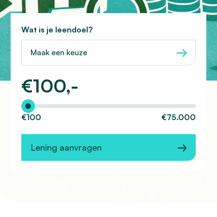
Wat is je leendoel?
Maak een keuze
€
100,-
Hoeveel wilt u lenen?
€100
€75.000
Lening aanvragen