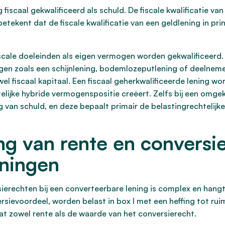
fiscaal gekwalificeerd als schuld. De fiscale kwalificatie va
etekent dat de fiscale kwalificatie van een geldlening in princ
fiscale doeleinden als eigen vermogen worden gekwalificeerd.
ingen zoals een schijnlening, bodemlozeputlening of deelnem
l fiscaal kapitaal. Een fiscaal geherkwalificeerde lening wor
telijke hybride vermogenspositie creëert. Zelfs bij een omge
ng van schuld, en deze bepaalt primair de belastingrechtelijke 
ng van rente en conversie
eningen
ierechten bij een converteerbare lening is complex en hangt
ersievoordeel, worden belast in box I met een heffing tot r
at zowel rente als de waarde van het conversierecht.