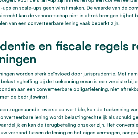
volgen. Voor de start-up zijn intresten op een converteerbare 
rt-ups en scale-ups geen winst maken. De waarde van de conve
sierecht kan de vennootschap niet in aftrek brengen bij het
elen van een converteerbare lening vaak beperkt zijn.
udentie en fiscale regels
eningen
ningen worden sterk beïnvloed door jurisprudentie. Met nam
belastingheffing bij de toekenning ervan is een vereiste bij 
rbonden aan een converteerbare obligatielening, niet aftrekba
 met de bedrijfswinst.
 een zogenaamde reverse convertible, kan de toekenning van 
verteerbare lening wordt belastingrechtelijk als schuld gek
waardelijk en kan de terugbetaling onzeker zijn. Het convers
auw verband tussen de lening en het eigen vermogen, aange