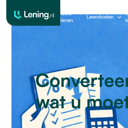
Geld
O
Leendoelen
lenen
o
Converteer
wat u moe