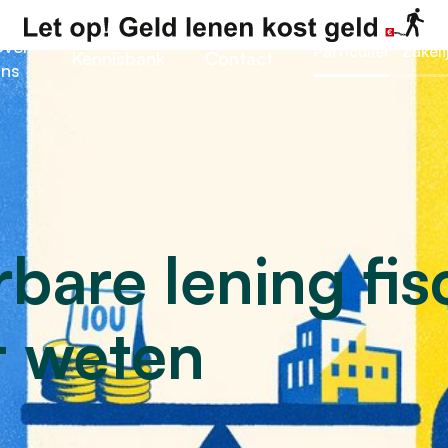
ver
Particulier
Zakeli
Kennisbank
Contact
ns
bare lening fis
t weten