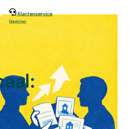
Klantenservice
jk
Gesloten
caal: