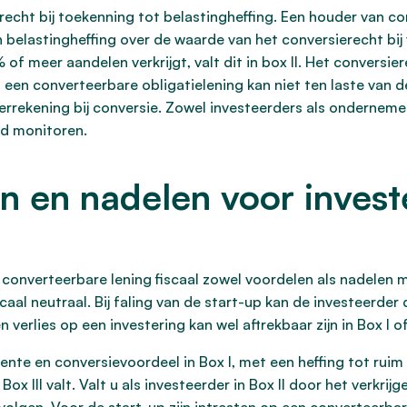
recht bij toekenning tot belastingheffing. Een houder van c
 belastingheffing over de waarde van het conversierecht bij v
of meer aandelen verkrijgt, valt dit in box II. Het conversie
in een converteerbare obligatielening kan niet ten laste van
errekening bij conversie. Zowel investeerders als ondernem
ed monitoren.
n en nadelen voor invest
 converteerbare lening fiscaal zowel voordelen als nadelen m
aal neutraal. Bij faling van de start-up kan de investeerder 
verlies op een investering kan wel aftrekbaar zijn in Box I of 
ente en conversievoordeel in Box I, met een heffing tot ruim
n Box III valt. Valt u als investeerder in Box II door het verkr