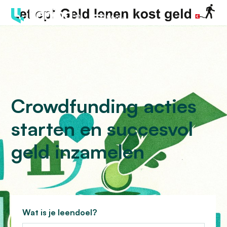
Menu
Crowdfunding acties
starten en succesvol
geld inzamelen
Wat is je leendoel?