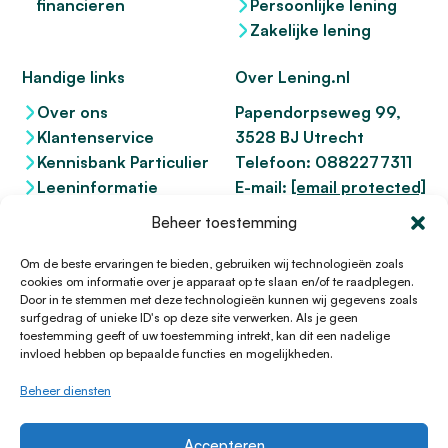
financieren
Persoonlijke lening
Zakelijke lening
Handige links
Over Lening.nl
Over ons
Papendorpseweg 99,
Klantenservice
3528 BJ Utrecht
Kennisbank Particulier
Telefoon:
0882277311
Leeninformatie
E-mail:
[email protected]
Dienstenwijzer
KvK 76100200
Beheer toestemming
Toegankelijkheidsverklaring
AFM
12047091
Kifid 300.017942
Om de beste ervaringen te bieden, gebruiken wij technologieën zoals
cookies om informatie over je apparaat op te slaan en/of te raadplegen.
Door in te stemmen met deze technologieën kunnen wij gegevens zoals
surfgedrag of unieke ID's op deze site verwerken. Als je geen
toestemming geeft of uw toestemming intrekt, kan dit een nadelige
© 1996 - 2026 Lening.nl
invloed hebben op bepaalde functies en mogelijkheden.
Privacy Policy
Beheer diensten
Algemene voorwaarden
Sitemap
Accepteren