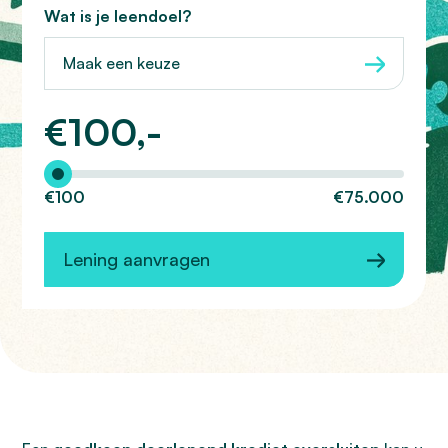
Wat is je leendoel?
Maak een keuze
€
100,-
Hoeveel wilt u lenen?
€100
€75.000
Lening aanvragen