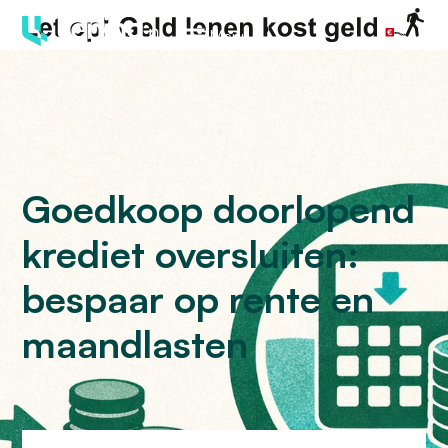
Menu
Goedkoop doorlopend
krediet oversluiten:
bespaar op rente en
maandlasten