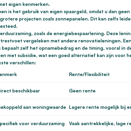
k met eigen kenmerken.
en is het gebruik van eigen spaargeld, omdat u dan geen
 grotere projecten zoals zonnepanelen. Dit kan zelfs leide
esteed.
 verduurzaming, zoals de energiebespaarlening. Deze lenin
ntrestvoet vergeleken met andere renovatieleningen. Ee
 u bepaalt zelf het opnamebedrag en de timing, vooral in d
n met subsidie, wat een goed alternatief kan zijn voor h
ste verschillen:
enmerk
Rente/Flexibiliteit
irect beschikbaar
Geen rente
ekoppeld aan woningwaarde
Lagere rente mogelijk bij 
pecifiek voor verduurzaming
Vaak aantrekkelijke, lage r