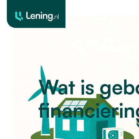
Geld
O
Leendoelen
lenen
o
Wat is ge
financieri