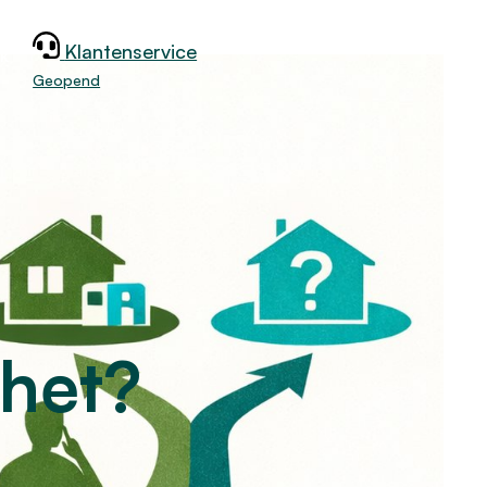
Klantenservice
jk
Geopend
 het?