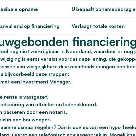
lexibele opname
U bepaalt opnamebedrag e
anvullend op financiering
Verlaagt totale kosten
wgebonden financiering
l nog niet verkrijgbaar in Nederland, waardoor er nog 
wijziging is eerst vereist voordat deze lening, die geko
essen van vergelijkbare duurzaamheidsleningen een beel
 u bijvoorbeeld deze stappen:
 met een Investment Manager.
e rente is vastgezet.
oedkeuring van offertes en ledenakkoord.
n passeren door een notaris.
geld in een bouwdepot.
zaamheidsmaatregelen? Dan is advies van een hypotheek
lant u eerst een telefonisch adviesgesprek in. Mogelijkh