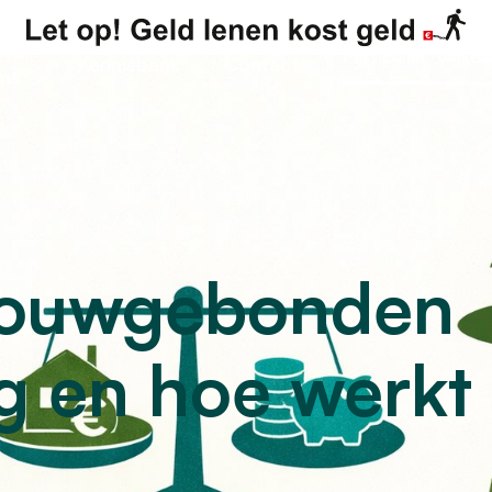
ver
Particulier
Zakeli
Kennisbank
Contact
ns
bouwgebonden
ng en hoe werkt