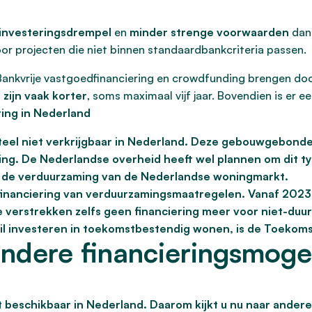
 investeringsdrempel
en
minder strenge voorwaarden
dan 
oor projecten die niet binnen standaardbankcriteria passen.
 Bankvrije vastgoedfinanciering en crowdfunding brengen d
 zijn vaak korter
, soms maximaal vijf jaar. Bovendien is er e
ing in Nederland
el niet verkrijgbaar in Nederland. Deze gebouwgebonden
ing. De Nederlandse overheid heeft wel plannen om dit typ
bij de verduurzaming van de Nederlandse woningmarkt.
financiering van verduurzamingsmaatregelen. Vanaf 2023 
e verstrekken zelfs geen financiering meer voor niet-d
l wil investeren in toekomstbestendig wonen, is de Toeko
andere financieringsmoge
 beschikbaar in Nederland. Daarom kijkt u nu naar ande