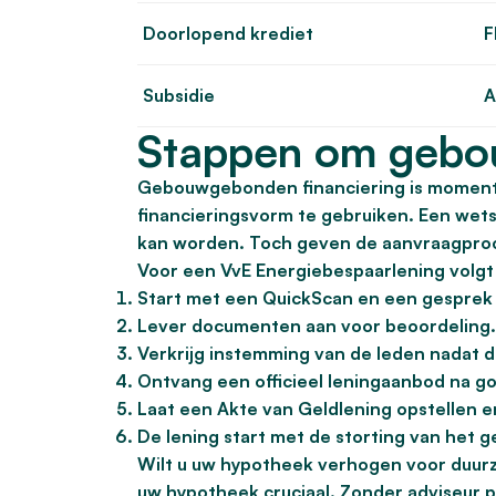
Doorlopend krediet
F
Subsidie
A
Stappen om gebou
Gebouwgebonden financiering is momentee
financieringsvorm te gebruiken. Een wets
kan worden. Toch geven de aanvraagproc
Voor een VvE Energiebespaarlening volgt
Start met een QuickScan en een gesprek
Lever documenten aan voor beoordeling.
Verkrijg instemming van de leden nadat d
Ontvang een officieel leningaanbod na g
Laat een Akte van Geldlening opstellen e
De lening start met de storting van het 
Wilt u uw hypotheek verhogen voor duur
uw hypotheek cruciaal. Zonder adviseur p