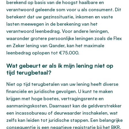
berekend op basis van de hoogst haalbare en
verantwoord geleende som voor u als consument. Dit
betekent dat uw gezinssituatie, inkomen en vaste
lasten meewegen in de berekening van het
verantwoord leenbedrag. Voor andere leningen,
waaronder grotere persoonlijke leningen zoals de Flex
en Zeker lening van Qander, kan het maximale
leenbedrag oplopen tot €75.000.
Wat gebeurt er als ik mijn lening niet op
tijd terugbetaal?
Niet op tijd terugbetalen van uw lening heeft diverse
financiële en juridische gevolgen. U kunt te maken
krijgen met hoge boetes, vertragingsrente en
aanmaningskosten. Daarnaast kan de geldverstrekker
een incassobureau of deurwaarder inschakelen, wat
zelfs kan leiden tot juridische stappen. Een belangrijke
consequentie is een negatieve registratie bij het BKR,