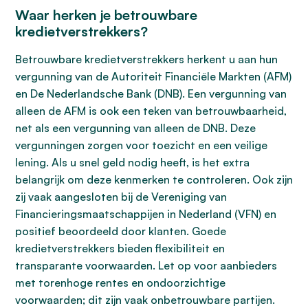
Waar herken je betrouwbare
kredietverstrekkers?
Betrouwbare kredietverstrekkers herkent u aan hun
vergunning van de Autoriteit Financiële Markten (AFM)
en De Nederlandsche Bank (DNB). Een vergunning van
alleen de AFM is ook een teken van betrouwbaarheid,
net als een vergunning van alleen de DNB. Deze
vergunningen zorgen voor toezicht en een veilige
lening. Als u snel geld nodig heeft, is het extra
belangrijk om deze kenmerken te controleren. Ook zijn
zij vaak aangesloten bij de Vereniging van
Financieringsmaatschappijen in Nederland (VFN) en
positief beoordeeld door klanten. Goede
kredietverstrekkers bieden flexibiliteit en
transparante voorwaarden. Let op voor aanbieders
met torenhoge rentes en ondoorzichtige
voorwaarden; dit zijn vaak onbetrouwbare partijen.