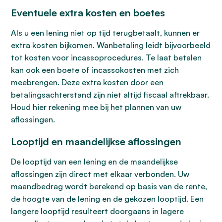
Eventuele extra kosten en boetes
Als u een lening niet op tijd terugbetaalt, kunnen er
extra kosten bijkomen. Wanbetaling leidt bijvoorbeeld
tot kosten voor incassoprocedures. Te laat betalen
kan ook een boete of incassokosten met zich
meebrengen. Deze extra kosten door een
betalingsachterstand zijn niet altijd fiscaal aftrekbaar.
Houd hier rekening mee bij het plannen van uw
aflossingen.
Looptijd en maandelijkse aflossingen
De looptijd van een lening en de maandelijkse
aflossingen zijn direct met elkaar verbonden. Uw
maandbedrag wordt berekend op basis van de rente,
de hoogte van de lening en de gekozen looptijd. Een
langere looptijd resulteert doorgaans in lagere