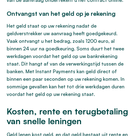
van de aanvraag ondertekent u het contract online.
Ontvangst van het geld op je rekening
Het geld staat op uw rekening nadat de
geldverstrekker uw aanvraag heeft goedgekeurd.
Vaak ontvangt u het bedrag, zoals 1200 euro, al
binnen 24 uur na goedkeuring. Soms duurt het twee
werkdagen voordat het geld op uw bankrekening
staat. Dit hangt af van de verwerkingstijd tussen de
banken. Met Instant Payments kan geld direct of
binnen een paar seconden op uw rekening komen. In
sommige gevallen kan het tot drie werkdagen duren
voordat het geld op uw rekening staat.
Kosten, rente en terugbetaling
van snelle leningen
Geld lenen kost geld, en dat geld bestaat uit rente en