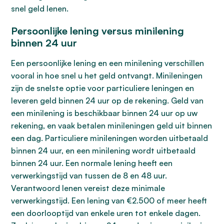
snel geld lenen.
Persoonlijke lening versus minilening
binnen 24 uur
Een persoonlijke lening en een minilening verschillen
vooral in hoe snel u het geld ontvangt. Minileningen
zijn de snelste optie voor particuliere leningen en
leveren geld binnen 24 uur op de rekening. Geld van
een minilening is beschikbaar binnen 24 uur op uw
rekening, en vaak betalen minileningen geld uit binnen
een dag. Particuliere minileningen worden uitbetaald
binnen 24 uur, en een minilening wordt uitbetaald
binnen 24 uur. Een normale lening heeft een
verwerkingstijd van tussen de 8 en 48 uur.
Verantwoord lenen vereist deze minimale
verwerkingstijd. Een lening van €2.500 of meer heeft
een doorlooptijd van enkele uren tot enkele dagen.