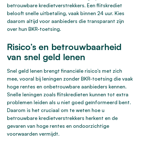
betrouwbare kredietverstrekkers. Een flitskrediet
belooft snelle uitbetaling, vaak binnen 24 uur. Kies
daarom altijd voor aanbieders die transparant zijn
over hun BKR-toetsing.
Risico’s en betrouwbaarheid
van snel geld lenen
Snel geld lenen brengt financiële risico’s met zich
mee, vooral bij leningen zonder BKR-toetsing die vaak
hoge rentes en onbetrouwbare aanbieders kennen.
Snelle leningen zoals flitskredieten kunnen tot extra
problemen leiden als u niet goed geïnformeerd bent.
Daarom is het cruciaal om te weten hoe u
betrouwbare kredietverstrekkers herkent en de
gevaren van hoge rentes en ondoorzichtige
voorwaarden vermijdt.