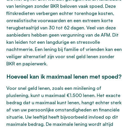
van leningen zonder BKR beloven vaak spoed. Deze
flitskredieten verbergen echter torenhoge kosten,
onrealistische voorwaarden en een extreem korte
terugbetaaltijd van 30 tot 62 dagen. Veel van deze
aanbieders hebben geen vergunning van de AFM. Dit
kan leiden tot een langdurige en stressvolle
nachtmerrie. Een lening bij familie of vrienden kan een
veiliger alternatief zijn voor snel geld lenen zonder
BKR en papierwerk.
Hoeveel kan ik maximaal lenen met spoed?
Voor snel geld lenen, zoals een minilening of
pluslening, kunt u maximaal €1.500 lenen. Het exacte
bedrag dat u maximaal kunt lenen, hangt echter sterk
af van uw persoonlijke omstandigheden en financiële
situatie. Uw leeftijd heeft bijvoorbeeld invloed op dit
maximale bedrag. De maximale lening wordt altijd