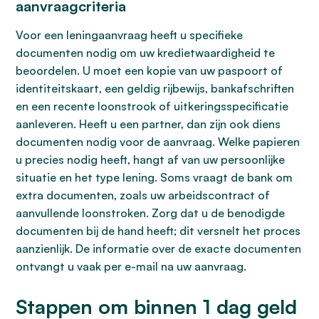
aanvraagcriteria
Voor een leningaanvraag heeft u specifieke
documenten nodig om uw kredietwaardigheid te
beoordelen. U moet een kopie van uw paspoort of
identiteitskaart, een geldig rijbewijs, bankafschriften
en een recente loonstrook of uitkeringsspecificatie
aanleveren. Heeft u een partner, dan zijn ook diens
documenten nodig voor de aanvraag. Welke papieren
u precies nodig heeft, hangt af van uw persoonlijke
situatie en het type lening. Soms vraagt de bank om
extra documenten, zoals uw arbeidscontract of
aanvullende loonstroken. Zorg dat u de benodigde
documenten bij de hand heeft; dit versnelt het proces
aanzienlijk. De informatie over de exacte documenten
ontvangt u vaak per e-mail na uw aanvraag.
Stappen om binnen 1 dag geld