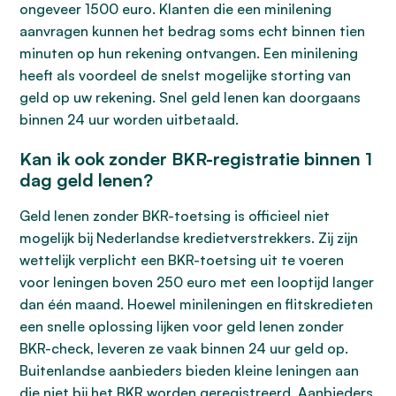
ongeveer 1500 euro. Klanten die een minilening
aanvragen kunnen het bedrag soms echt binnen tien
minuten op hun rekening ontvangen. Een minilening
heeft als voordeel de snelst mogelijke storting van
geld op uw rekening. Snel geld lenen kan doorgaans
binnen 24 uur worden uitbetaald.
Kan ik ook zonder BKR-registratie binnen 1
dag geld lenen?
Geld lenen zonder BKR-toetsing is officieel niet
mogelijk bij Nederlandse kredietverstrekkers. Zij zijn
wettelijk verplicht een BKR-toetsing uit te voeren
voor leningen boven 250 euro met een looptijd langer
dan één maand. Hoewel minileningen en flitskredieten
een snelle oplossing lijken voor geld lenen zonder
BKR-check, leveren ze vaak binnen 24 uur geld op.
Buitenlandse aanbieders bieden kleine leningen aan
die niet bij het BKR worden geregistreerd. Aanbieders