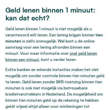
Geld lenen binnen 1 minuut:
kan dat echt?
Geld lenen binnen 1 minuut is niet mogelijk als u
verantwoord wilt lenen. Een lening krijgen binnen
tien
minuten
is zelfs onmogelijk. Wel kunt u de online
aanvraag voor een lening afronden binnen een
minuut. Voor meer informatie over
snel geld lenen
binnen een minuut
, kunt u verder lezen.
Echte banken en erkende instanties maken het niet
mogelijk om zonder controle binnen tien minuten geld
te lenen. Geld lenen zonder BKR-toetsing binnen tien
minuten is ook niet mogelijk via betrouwbare
kredietverstrekkers in Nederland. De mogelijkheid om
binnen tien minuten geld op de rekening te hebben
geldt vrijwel altijd alleen voor minileningen tot