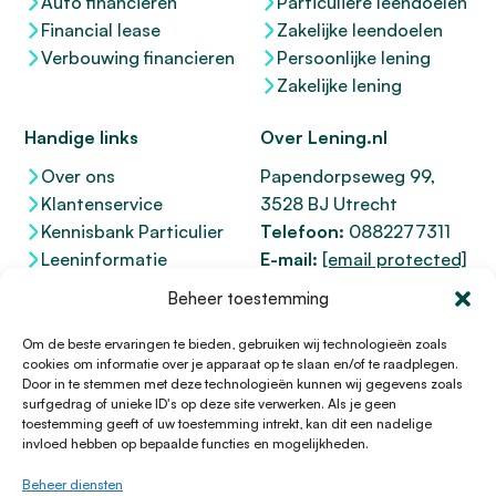
Auto financieren
Particuliere leendoelen
Financial lease
Zakelijke leendoelen
Verbouwing financieren
Persoonlijke lening
Zakelijke lening
Handige links
Over Lening.nl
Over ons
Papendorpseweg 99,
Klantenservice
3528 BJ Utrecht
Kennisbank Particulier
Telefoon:
0882277311
Leeninformatie
E-mail:
[email protected]
Dienstenwijzer
KvK 76100200
Beheer toestemming
Toegankelijkheidsverklaring
AFM
12047091
Kifid 300.017942
Om de beste ervaringen te bieden, gebruiken wij technologieën zoals
cookies om informatie over je apparaat op te slaan en/of te raadplegen.
Door in te stemmen met deze technologieën kunnen wij gegevens zoals
surfgedrag of unieke ID's op deze site verwerken. Als je geen
toestemming geeft of uw toestemming intrekt, kan dit een nadelige
© 1996 - 2026 Lening.nl
invloed hebben op bepaalde functies en mogelijkheden.
Privacy Policy
Beheer diensten