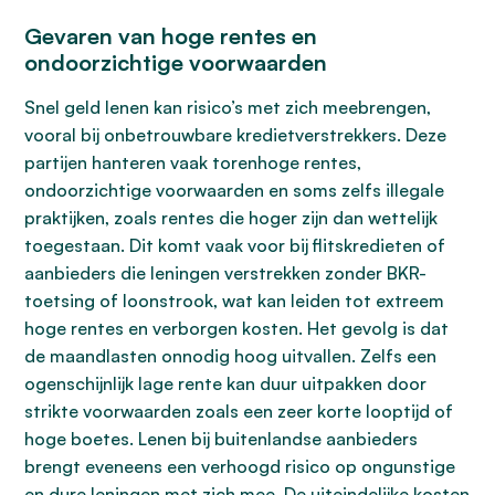
Gevaren van hoge rentes en
ondoorzichtige voorwaarden
Snel geld lenen kan risico’s met zich meebrengen,
vooral bij onbetrouwbare kredietverstrekkers. Deze
partijen hanteren vaak torenhoge rentes,
ondoorzichtige voorwaarden en soms zelfs illegale
praktijken, zoals rentes die hoger zijn dan wettelijk
toegestaan. Dit komt vaak voor bij flitskredieten of
aanbieders die leningen verstrekken zonder BKR-
toetsing of loonstrook, wat kan leiden tot extreem
hoge rentes en verborgen kosten. Het gevolg is dat
de maandlasten onnodig hoog uitvallen. Zelfs een
ogenschijnlijk lage rente kan duur uitpakken door
strikte voorwaarden zoals een zeer korte looptijd of
hoge boetes. Lenen bij buitenlandse aanbieders
brengt eveneens een verhoogd risico op ongunstige
en dure leningen met zich mee. De uiteindelijke kosten