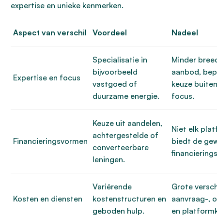
expertise en unieke kenmerken.
Aspect van verschil
Voordeel
Nadeel
Specialisatie in
Minder bree
bijvoorbeeld
aanbod, bep
Expertise en focus
vastgoed of
keuze buite
duurzame energie.
focus.
Keuze uit aandelen,
Niet elk pla
achtergestelde of
Financieringsvormen
biedt de ge
converteerbare
financiering
leningen.
Variërende
Grote verschi
Kosten en diensten
kostenstructuren en
aanvraag-, o
geboden hulp.
en platform