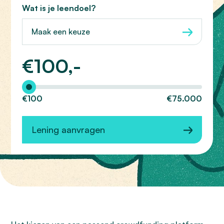
Wat is je leendoel?
Maak een keuze
€
100,-
Hoeveel wilt u lenen?
€100
€75.000
Lening aanvragen