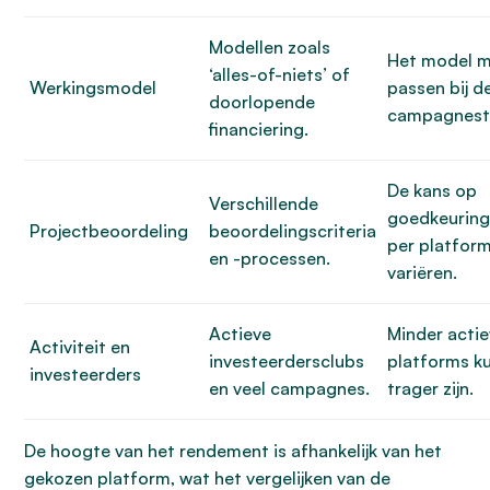
Modellen zoals
Het model 
‘alles-of-niets’ of
Werkingsmodel
passen bij d
doorlopende
campagnestr
financiering.
De kans op
Verschillende
goedkeuring
Projectbeoordeling
beoordelingscriteria
per platfor
en -processen.
variëren.
Actieve
Minder acti
Activiteit en
investeerdersclubs
platforms k
investeerders
en veel campagnes.
trager zijn.
De hoogte van het rendement is afhankelijk van het
gekozen platform, wat het vergelijken van de