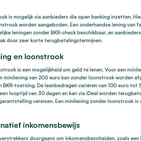
k is mogelijk via aanbieders die open banking inzetten. Hie
nstrook worden aangeboden. Een onderhandse lening van fami
akelijke leningen zonder BKR-check beschikbaar, en aanbiede
ak door zeer korte terugbetalingstermijnen.
ing en loonstrook
strook is een mogelijkheid om geld te lenen. Voor een minil
en minilening van 200 euro kan zonder loonstrook worden a
BKR-toetsing. De leenbedragen variëren van 100 euro tot 5.
 een looptijd van 30 dagen en kan via iDeal worden terugbet
garantstelling vereisen. Een minilening zonder loonstrook i
rnatief inkomensbewijs
tverstrekkers doorgaans om inkomensbescheiden, zoals een l