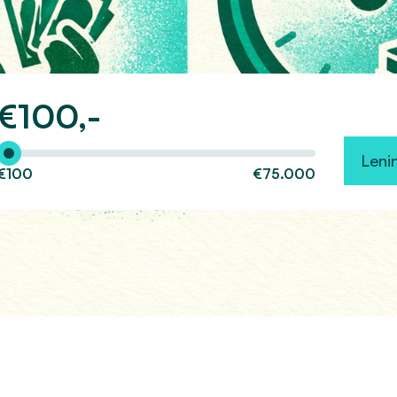
€
100,-
Hoeveel wilt u lenen?
Leni
€100
€75.000