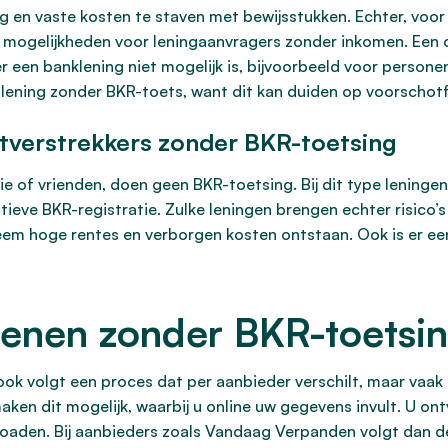
 en vaste kosten te staven met bewijsstukken. Echter, voor
ING mogelijkheden voor leningaanvragers zonder inkomen. Een
 een banklening niet mogelijk is, bijvoorbeeld voor personen
 lening zonder BKR-toets, want dit kan duiden op voorschot
ietverstrekkers zonder BKR-toetsing
lie of vrienden, doen geen BKR-toetsing. Bij dit type leninge
ieve BKR-registratie. Zulke leningen brengen echter risico’
m hoge rentes en verborgen kosten ontstaan. Ook is er een 
lenen zonder BKR-toetsin
ok volgt een proces dat per aanbieder verschilt, maar vaak
en dit mogelijk, waarbij u online uw gegevens invult. U ontv
loaden. Bij aanbieders zoals Vandaag Verpanden volgt dan 