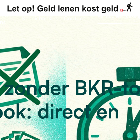
ver
Particulier
Zakeli
Kennisbank
Contact
ns
 zonder BKR-to
ok: direct en