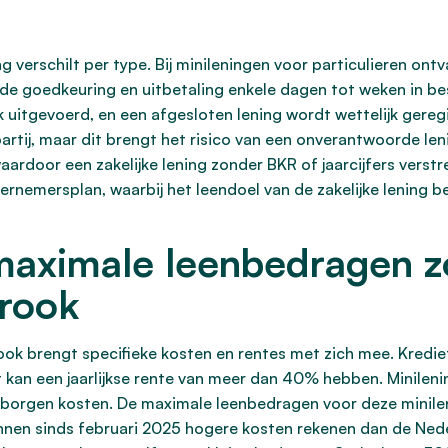
g verschilt per type. Bij minileningen voor particulieren ont
 de goedkeuring en uitbetaling enkele dagen tot weken in be
itgevoerd, en een afgesloten lening wordt wettelijk geregi
partij, maar dit brengt het risico van een onverantwoorde le
 waardoor een zakelijke lening zonder BKR of jaarcijfers vers
nemersplan, waarbij het leendoel van de zakelijke lening be
 maximale leenbedragen 
trook
ook brengt specifieke kosten en rentes met zich mee. Kredi
et kan een jaarlijkse rente van meer dan 40% hebben. Minilen
rborgen kosten. De maximale leenbedragen voor deze minile
kunnen sinds februari 2025 hogere kosten rekenen dan de Ne