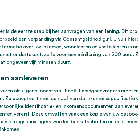
r is de eerste stap bij het aanvragen van een lening. Dit pr
rbeeld een verpanding via Contantgeldnodig.nl. U vult hierb
formatie over uw inkomen, woonlasten en vaste lasten is nod
nkomst ondertekent, zelfs voor een minilening van 200 euro. 
wat ongeveer vijf minuten duurt.
zen aanleveren
everen als u geen loonstrook heeft. Leningaanvragers moet
n. Zo accepteert men een pdf van de inkomensspecificatie va
rsoonlijke identificatie- en inkomensdocumenten aanleveren
nten vereist. Deze omvatten vaak een kopie van uw paspoort 
financieringsaanvragers worden bankafschriften en een recen
 inkomen.