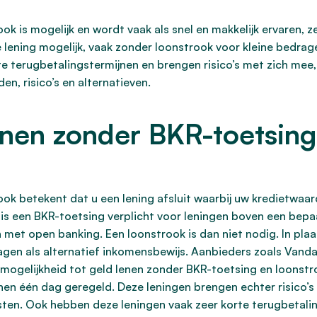
ok is mogelijk en wordt vaak als snel en makkelijk ervaren, 
 lening mogelijk, vaak zonder loonstrook voor kleine bedrag
e terugbetalingstermijnen en brengen risico’s met zich mee, 
n, risico’s en alternatieven.
nen zonder BKR-toetsing
ok betekent dat u een lening afsluit waarbij uw kredietwaar
k is een BKR-toetsing verplicht voor leningen boven een bep
n met open banking. Een loonstrook is dan niet nodig. In pl
dagen als alternatief inkomensbewijs. Aanbieders zoals Van
mogelijkheid tot geld lenen zonder BKR-toetsing en loonstr
nnen één dag geregeld. Deze leningen brengen echter risico’
en. Ook hebben deze leningen vaak zeer korte terugbetaling