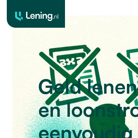
Geld
O
Leendoelen
lenen
o
Geld lenen
en loonstro
eenvoudig