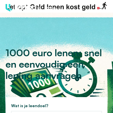
Menu
1000 euro lenen: snel
en eenvoudig een
lening aanvragen
Wat is je leendoel?