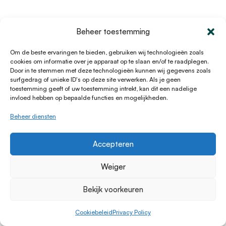
Beheer toestemming
Om de beste ervaringen te bieden, gebruiken wij technologieën zoals
Geld lenen
Populaire leendoelen
cookies om informatie over je apparaat op te slaan en/of te raadplegen.
Door in te stemmen met deze technologieën kunnen wij gegevens zoals
Auto financieren
Particuliere leendoelen
surfgedrag of unieke ID's op deze site verwerken. Als je geen
Financial lease
Zakelijke leendoelen
toestemming geeft of uw toestemming intrekt, kan dit een nadelige
invloed hebben op bepaalde functies en mogelijkheden.
Verbouwing financieren
Persoonlijke lening
Zakelijke lening
Beheer diensten
Handige links
Over Lening.nl
Accepteren
Over ons
Papendorpseweg 99,
Weiger
Klantenservice
3528 BJ Utrecht
Kennisbank Particulier
Telefoon:
0882277311
Bekijk voorkeuren
Leeninformatie
E-mail:
[email protected]
Dienstenwijzer
KvK 76100200
Cookiebeleid
Privacy Policy
Toegankelijkheidsverklaring
AFM
12047091