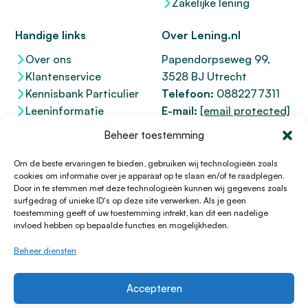
Zakelijke lening
Handige links
Over Lening.nl
Over ons
Papendorpseweg 99,
Klantenservice
3528 BJ Utrecht
Kennisbank Particulier
Telefoon:
0882277311
Leeninformatie
E-mail:
[email protected]
Dienstenwijzer
KvK 76100200
Beheer toestemming
Toegankelijkheidsverklaring
AFM
12047091
Kifid 300.017942
Om de beste ervaringen te bieden, gebruiken wij technologieën zoals
cookies om informatie over je apparaat op te slaan en/of te raadplegen.
Door in te stemmen met deze technologieën kunnen wij gegevens zoals
surfgedrag of unieke ID's op deze site verwerken. Als je geen
toestemming geeft of uw toestemming intrekt, kan dit een nadelige
© 1996 - 2026 Lening.nl
invloed hebben op bepaalde functies en mogelijkheden.
Privacy Policy
Beheer diensten
Algemene voorwaarden
Sitemap
Accepteren
HTML Sitemap