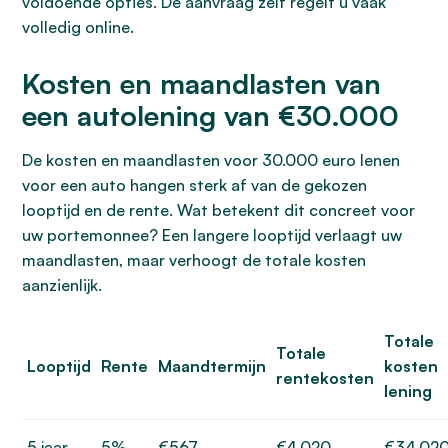
voldoende opties. De aanvraag zelf regelt u vaak
volledig online.
Kosten en maandlasten van
een autolening van €30.000
De kosten en maandlasten voor 30.000 euro lenen
voor een auto hangen sterk af van de gekozen
looptijd en de rente. Wat betekent dit concreet voor
uw portemonnee? Een langere looptijd verlaagt uw
maandlasten, maar verhoogt de totale kosten
aanzienlijk.
Totale
Totale
Looptijd
Rente
Maandtermijn
kosten
rentekosten
lening
5 jaar
5%
€567
€4.020
€34.02