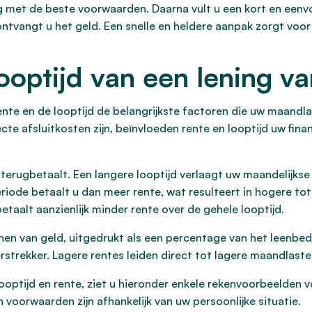
ng met de beste voorwaarden. Daarna vult u een kort en eenv
ontvangt u het geld. Een snelle en heldere aanpak zorgt voo
looptijd van een lening 
rente en de looptijd de belangrijkste factoren die uw maandl
te afsluitkosten zijn, beïnvloeden rente en looptijd uw financ
g terugbetaalt. Een langere looptijd verlaagt uw maandelijks
eriode betaalt u dan meer rente, wat resulteert in hogere tot
aalt aanzienlijk minder rente over de gehele looptijd.
lenen van geld, uitgedrukt als een percentage van het leenbed
erstrekker. Lagere rentes leiden direct tot lagere maandlaste
optijd en rente, ziet u hieronder enkele rekenvoorbeelden vo
 voorwaarden zijn afhankelijk van uw persoonlijke situatie.