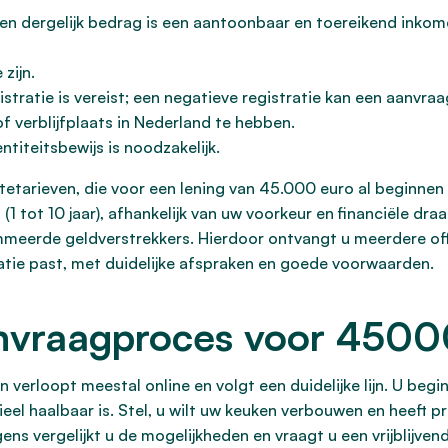
en dergelijk bedrag is een aantoonbaar en toereikend inkom
zijn.
stratie is vereist; een negatieve registratie kan een aanvr
f verblijfplaats in Nederland te hebben.
titeitsbewijs is noodzakelijk.
ntetarieven, die voor een lening van 45.000 euro al beginnen
1 tot 10 jaar), afhankelijk van uw voorkeur en financiële dr
meerde geldverstrekkers. Hierdoor ontvangt u meerdere offe
tuatie past, met duidelijke afspraken en goede voorwaarden.
nvraagproces voor 4500
verloopt meestal online en volgt een duidelijke lijn. U beg
ncieel haalbaar is. Stel, u wilt uw keuken verbouwen en heef
 vergelijkt u de mogelijkheden en vraagt u een vrijblijvende