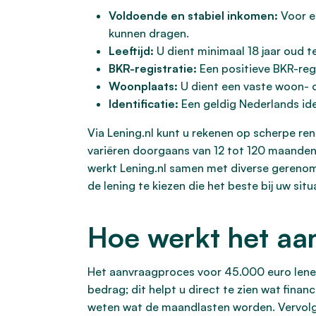
Voldoende en stabiel inkomen:
Voor e
kunnen dragen.
Leeftijd:
U dient minimaal 18 jaar oud te 
BKR-registratie:
Een positieve BKR-regi
Woonplaats:
U dient een vaste woon- o
Identificatie:
Een geldig Nederlands iden
Via Lening.nl kunt u rekenen op scherpe re
variëren doorgaans van 12 tot 120 maanden (
werkt Lening.nl samen met diverse gerenom
de lening te kiezen die het beste bij uw si
Hoe werkt het aa
Het aanvraagproces voor 45.000 euro lenen 
bedrag; dit helpt u direct te zien wat fina
weten wat de maandlasten worden. Vervolgens