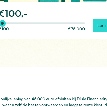
€
100,-
Hoeveel wilt u lenen?
Leni
€100
€75.000
lijke lening van 45.000 euro afsluiten bij Frisia Financierin
ng, waar u zelf de beste voorwaarden en laagste rente kiest.