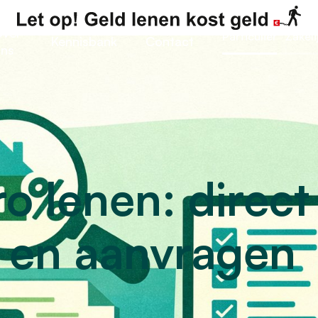
ver
Particulier
Zakeli
Kennisbank
Contact
ns
 lenen: direct
n en aanvragen