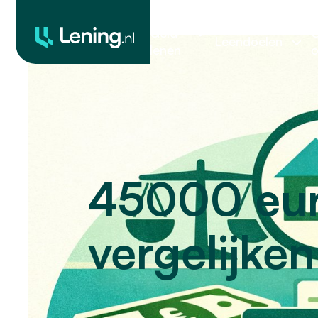
Geld
O
Leendoelen
lenen
o
45000 euro
vergelijke