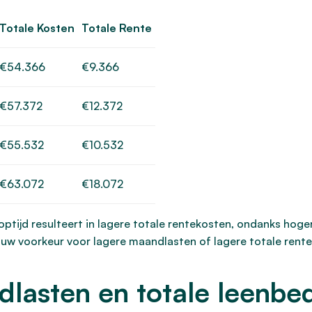
Totale Kosten
Totale Rente
€54.366
€9.366
€57.372
€12.372
€55.532
€10.532
€63.072
€18.072
ooptijd resulteert in lagere totale rentekosten, ondanks hog
n uw voorkeur voor lagere maandlasten of lagere totale rent
lasten en totale leenbe