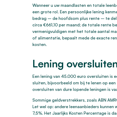
Wanneer u uw maandlasten en totale leenbed
een grote rol. Een persoonlijke lening ken
bedrag – de hoofdsom plus rente – te dele
circa €661,10 per maand; de totale rente 
vermenigvuldigen met het totale aantal maan
of alimentatie, bepaalt mede de exacte ren
kosten.
Lening oversluite
Een lening van 45.000 euro oversluiten is e
sluiten, bijvoorbeeld om bij te lenen op ee
oversluiten van dure lopende leningen is va
Sommige geldverstrekkers, zoals ABN AMRO,
Let wel op: andere leenaanbieders kunnen w
7,5%. Het Jaarlijks Kosten Percentage is da