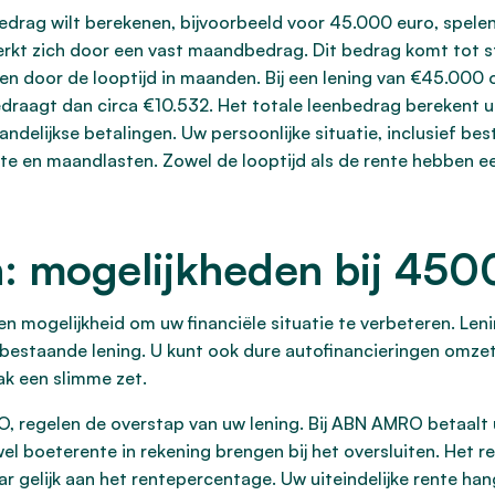
rag wilt berekenen, bijvoorbeeld voor 45.000 euro, spelen 
merkt zich door een vast maandbedrag. Dit bedrag komt tot s
n door de looptijd in maanden. Bij een lening van €45.000
bedraagt dan circa €10.532. Het totale leenbedrag berekent
delijkse betalingen. Uw persoonlijke situatie, inclusief be
te en maandlasten. Zowel de looptijd als de rente hebben e
n: mogelijkheden bij 450
en mogelijkheid om uw financiële situatie te verbeteren. Len
n bestaande lening. U kunt ook dure autofinancieringen omzet
ak een slimme zet.
 regelen de overstap van uw lening. Bij ABN AMRO betaalt u
el boeterente in rekening brengen bij het oversluiten. Het
ar gelijk aan het rentepercentage. Uw uiteindelijke rente han