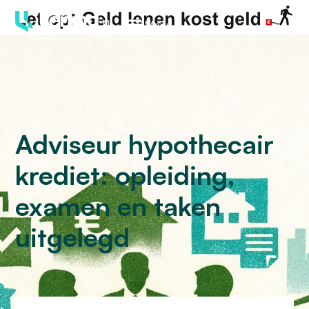
Menu
Adviseur hypothecair
krediet: opleiding,
examen en taken
uitgelegd