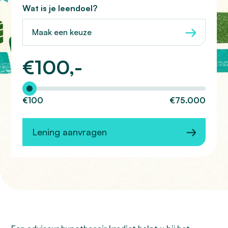
Wat is je leendoel?
Maak een keuze
€
100,-
Hoeveel wilt u lenen?
€100
€75.000
Lening aanvragen