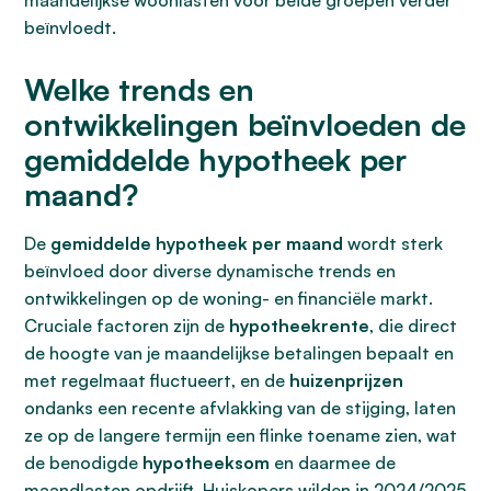
maandelijkse woonlasten voor beide groepen verder
beïnvloedt.
Welke trends en
ontwikkelingen beïnvloeden de
gemiddelde hypotheek per
maand?
De
gemiddelde hypotheek per maand
wordt sterk
beïnvloed door diverse dynamische trends en
ontwikkelingen op de woning- en financiële markt.
Cruciale factoren zijn de
hypotheekrente
, die direct
de hoogte van je maandelijkse betalingen bepaalt en
met regelmaat fluctueert, en de
huizenprijzen
ondanks een recente afvlakking van de stijging, laten
ze op de langere termijn een flinke toename zien, wat
de benodigde
hypotheeksom
en daarmee de
maandlasten opdrijft. Huiskopers wilden in 2024/2025