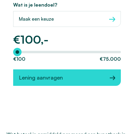
Wat is je leendoel?
Maak een keuze
€
100,-
Hoeveel wilt u lenen?
€100
€75.000
Lening aanvragen