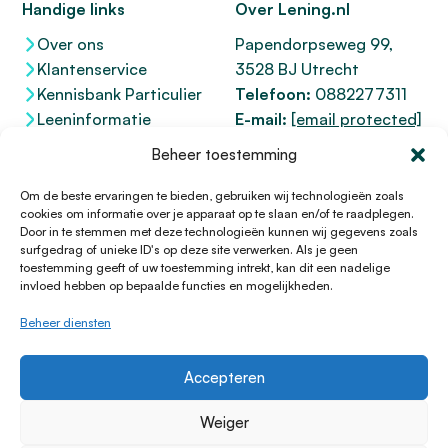
Handige links
Over Lening.nl
Over ons
Papendorpseweg 99,
Klantenservice
3528 BJ Utrecht
Kennisbank Particulier
Telefoon:
0882277311
Leeninformatie
E-mail:
[email protected]
Dienstenwijzer
KvK 76100200
Beheer toestemming
Toegankelijkheidsverklaring
AFM
12047091
Kifid 300.017942
Om de beste ervaringen te bieden, gebruiken wij technologieën zoals
cookies om informatie over je apparaat op te slaan en/of te raadplegen.
Door in te stemmen met deze technologieën kunnen wij gegevens zoals
surfgedrag of unieke ID's op deze site verwerken. Als je geen
toestemming geeft of uw toestemming intrekt, kan dit een nadelige
© 1996 - 2026 Lening.nl
invloed hebben op bepaalde functies en mogelijkheden.
Privacy Policy
Beheer diensten
Algemene voorwaarden
Sitemap
Accepteren
HTML Sitemap
Disclaimer
Weiger
Cookieverklaring