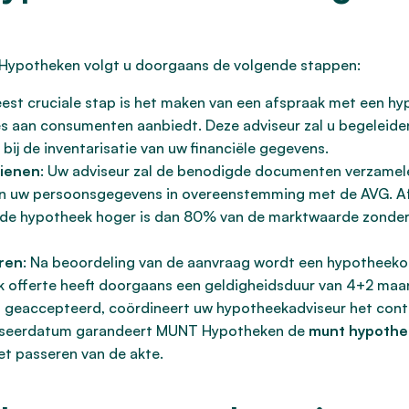
Hypotheken volgt u doorgaans de volgende stappen:
eest cruciale stap is het maken van een afspraak met een 
 aan consumenten aanbiedt. Deze adviseur zal u begeleiden
ij de inventarisatie van uw financiële gegevens.
dienen
: Uw adviseur zal de benodigde documenten verzame
n uw persoonsgegevens in overeenstemming met de AVG. Afha
r de hypotheek hoger is dan 80% van de marktwaarde zonder 
ren
: Na beoordeling van de aanvraag wordt een hypotheeko
 offerte heeft doorgaans een geldigheidsduur van 4+2 maa
is geaccepteerd, coördineert uw hypotheekadviseur het con
asseerdatum garandeert MUNT Hypotheken de
munt hypothe
et passeren van de akte.