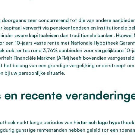
 doorgaans zeer concurrerend tot die van andere aanbiede
pitaal verwerft via pensioenfondsen en institutionele bele
inder zware kapitaaleisen dan traditionele banken. Hoewel 
r een 10-jaars vaste rente met Nationale Hypotheek Garanti
 ook rentes rond 3,76% aanbieden voor vergelijkbare 10-ja
riteit Financiële Markten (AFM) heeft bovendien vastgesteld
t het belang van een grondige vergelijking onderstreept o
 bij uw persoonlijke situatie.
s en recente verandering
potheekmarkt lange periodes van
historisch lage hypothee
ngdurig gunstige rentestanden hebben geleid tot een toenam