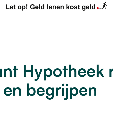
ver
Particulier
Zakeli
Kennisbank
Contact
ns
nt Hypotheek r
n en begrijpen