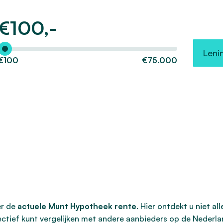
€
100,-
Hoeveel wilt u lenen?
Leni
€100
€75.000
er de
actuele Munt Hypotheek rente
. Hier ontdekt u niet a
ectief kunt vergelijken met andere aanbieders op de Nederla