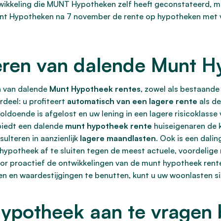
twikkeling die MUNT Hypotheken zelf heeft geconstateerd, me
 Munt Hypotheken na 7 november de rente op hypotheken met
teren van dalende Munt H
n van dalende
Munt Hypotheek rentes
, zowel als bestaande
deel: u profiteert
automatisch van een lagere rente
als de
doende is afgelost en uw lening in een lagere risicoklasse 
biedt een dalende
munt hypotheek rente
huiseigenaren de 
sulteren in aanzienlijk
lagere maandlasten
. Ook is een dalin
potheek af te sluiten tegen de meest actuele, voordelige
oor proactief de ontwikkelingen van de munt hypotheek rent
en en waardestijgingen te benutten, kunt u uw woonlasten si
ypotheek aan te vragen 