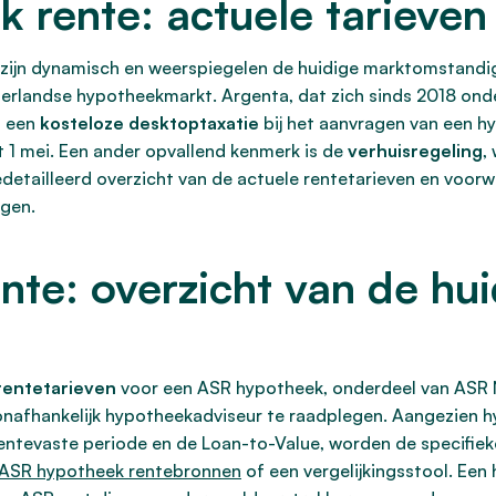
k rente: actuele tarieve
 zijn dynamisch en weerspiegelen de huidige marktomstandi
derlandse hypotheekmarkt. Argenta, dat zich sinds 2018 on
s een
kosteloze desktoptaxatie
bij het aanvragen van een h
t 1 mei. Een ander opvallend kenmerk is de
verhuisregeling
,
edetailleerd overzicht van de actuele rentetarieven en voorw
gen.
te: overzicht van de hui
rentetarieven
voor een ASR hypotheek, onderdeel van ASR Ne
onafhankelijk hypotheekadviseur te raadplegen. Aangezien 
ntevaste periode en de Loan-to-Value, worden de specifieke
e ASR hypotheek rentebronnen
of een vergelijkingsstool. Een