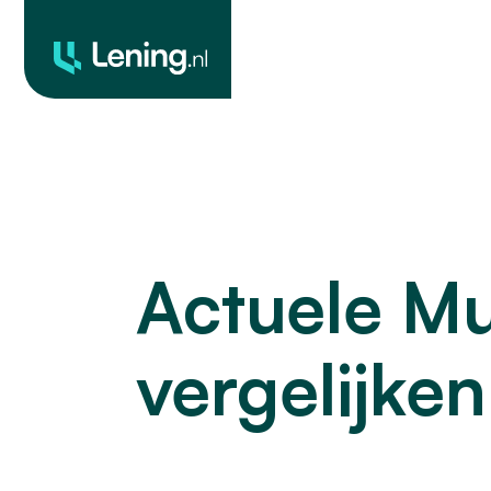
Geld
O
Leendoelen
lenen
o
Actuele Mu
vergelijke