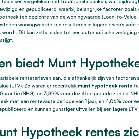
taaleisen vergeleken met traditionele banken, wat bijdraag
wijzigd en gepubliceerd, waarbij belangrijke factoren zoal
potheek ten opzichte van de woningwaarde (Loan-to-Value, 
gestegen woningwaarde kan resulteren in lagere risico’s voor
 wordt. Dit kan zelfs leiden tot een automatische verlagin
tijgt.
ven biedt Munt Hypothek
iabele rentetarieven aan, die afhankelijk zijn van factore
lue (LTV). Zo waren er recentelijk
munt hypotheek rente
ta
 Garantie (NHG), en 3,89% voor dezelfde periode zonder NH
heek met een rentevaste periode van 1 jaar, en 4,06% voor e
epubliceerd en kunnen gunstiger uitvallen bij een lagere L
nt Hypotheek rentes zic