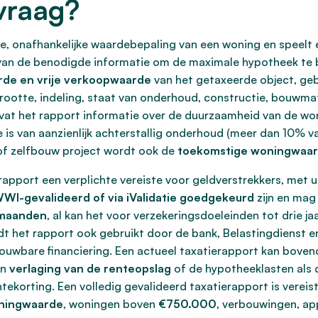
vraag?
e, onafhankelijke waardebepaling van een woning en speelt 
van de benodigde informatie om de maximale hypotheek te b
rde en vrije verkoopwaarde
van het getaxeerde object, geb
 grootte, indeling, staat van onderhoud, constructie, bouwm
at het rapport informatie over de duurzaamheid van de wo
 is van aanzienlijk achterstallig onderhoud (meer dan 10% va
f zelfbouw project wordt ook de
toekomstige woningwaa
apport een verplichte vereiste voor geldverstrekkers, met 
WI-gevalideerd of via iValidatie goedgekeurd
zijn en mag
s maanden
, al kan het voor verzekeringsdoeleinden tot drie jaa
dt het rapport ook gebruikt door de bank, Belastingdienst 
trouwbare financiering. Een actueel taxatierapport kan bove
en
verlaging van de renteopslag
of de hypotheeklasten als 
ekorting. Een volledig gevalideerd taxatierapport is vereist
ningwaarde
, woningen boven
€750.000
, verbouwingen, a