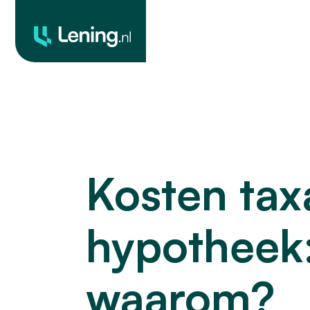
Geld
O
Leendoelen
lenen
o
Kosten tax
hypotheek:
waarom?