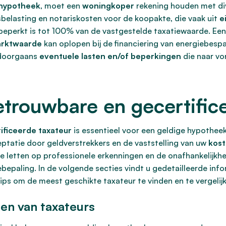
 hypotheek
, moet een
woningkoper
rekening houden met di
belasting en notariskosten voor de koopakte, die vaak uit
e
erkt is tot 100% van de vastgestelde taxatiewaarde. Een b
arktwaarde
kan oplopen bij de financiering van energiebes
 doorgaans
eventuele lasten en/of beperkingen
die naar vo
etrouwbare en gecertific
ificeerde taxateur
is essentieel voor een geldige hypotheek
ptatie door geldverstrekkers en de vaststelling van uw
kost
 te letten op professionele erkenningen en de onafhankelijkhe
bepaling. In de volgende secties vindt u gedetailleerde info
tips om de meest geschikte taxateur te vinden en te vergelij
gen van taxateurs