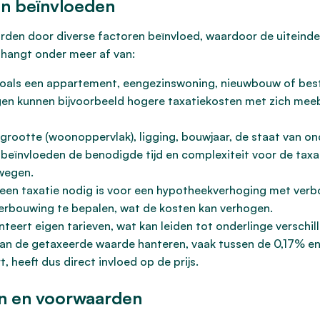
en beïnvloeden
den door diverse factoren beïnvloed, waardoor de uiteindeli
t hangt onder meer af van:
oals een appartement, eengezinswoning, nieuwbouw of best
en kunnen bijvoorbeeld hogere taxatiekosten met zich me
grootte (woonoppervlak), ligging, bouwjaar, de staat van on
eïnvloeden de benodigde tijd en complexiteit voor de taxat
wegen.
en taxatie nodig is voor een hypotheekverhoging met verbou
erbouwing te bepalen, wat de kosten kan verhogen.
nteert eigen tarieven, wat kan leiden tot onderlinge verschi
 van de getaxeerde waarde hanteren, vaak tussen de 0,17% en
 heeft dus direct invloed op de prijs.
n en voorwaarden