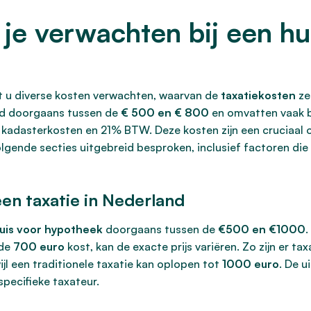
je verwachten bij een hui
nt u diverse kosten verwachten, waarvan de
taxatiekosten
zel
d doorgaans tussen de
€ 500 en € 800
en omvatten vaak b
 kadasterkosten en 21% BTW. Deze kosten zijn een cruciaal 
gende secties uitgebreid besproken, inclusief factoren die
en taxatie in Nederland
huis voor hypotheek
doorgaans tussen de
€500 en €1000
 de
700 euro
kost, kan de exacte prijs variëren. Zo zijn er 
ijl een traditionele taxatie kan oplopen tot
1000 euro
. De u
pecifieke taxateur.