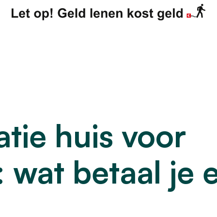
ver
Particulier
Zakeli
Kennisbank
Contact
ns
atie huis voor
 wat betaal je 