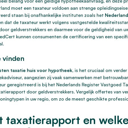
ieel belang voor een geldige hypotheekaanvraag, en deze pr
ederland moet een taxateur voldoen aan strenge opleidingseis
reerd staan bij onafhankelijke instituten zoals het
Nederland
en dat de taxateur werkt volgens vastgestelde kwaliteitsst
 door geldverstrekkers en daarmee voor de geldigheid van 
dCert kunnen consumenten de certificering van een specifie
l.
e vinden
sten taxatie huis voor hypotheek
, is het cruciaal om verder
kadviseur, aangezien zij vaak samenwerken met betrouwbare,
teur geregistreerd is bij het Nederlands Register Vastgoed 
xatierapport door geldverstrekkers. Vergelijk offertes van v
woningtypen in uw regio, om zo de meest geschikte professio
t taxatierapport en welke 