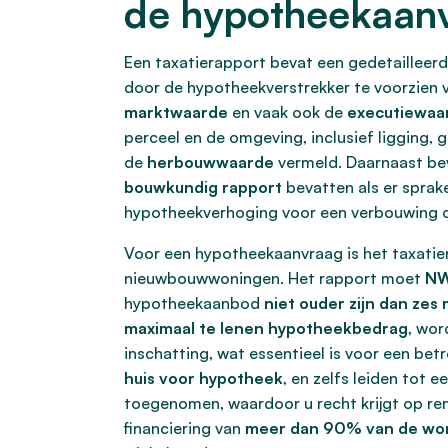
de hypotheekaan
Een taxatierapport bevat een gedetailleerd
door de hypotheekverstrekker te voorzien 
marktwaarde
en vaak ook de
executiewaa
perceel en de omgeving, inclusief ligging,
de
herbouwwaarde
vermeld. Daarnaast bev
bouwkundig rapport
bevatten als er sprake
hypotheekverhoging voor een verbouwing o
Voor een hypotheekaanvraag is het taxatier
nieuwbouwwoningen. Het rapport moet
NW
hypotheekaanbod
niet ouder zijn dan ze
maximaal te lenen hypotheekbedrag
, wor
inschatting, wat essentieel is voor een be
huis voor hypotheek
, en zelfs leiden tot e
toegenomen, waardoor u recht krijgt op rent
financiering van
meer dan 90% van de wo