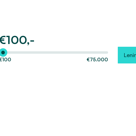
€
100,-
Hoeveel wilt u lenen?
Leni
€100
€75.000