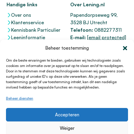
Handige links
Over Lening.nl
Over ons
Papendorpseweg 99,
Klantenservice
3528 BJ Utrecht
Kennisbank Particulier
Telefoon:
0882277311
Leeninformatie
E-mail:
[email protected]
Dienstenwijzer
KvK 76100200
Beheer toestemming
Toegankelijkheidsverklaring
AFM
12047091
Kifid 300.017942
Om de beste ervaringen te bieden, gebruiken wij technologieën zoals
cookies om informatie over je apparaat op te slaan en/of te raadplegen.
Door in te stemmen met deze technologieën kunnen wij gegevens zoals
surfgedrag of unieke ID's op deze site verwerken. Als je geen
toestemming geeft of uw toestemming intrekt, kan dit een nadelige
© 1996 - 2026 Lening.nl
invloed hebben op bepaalde functies en mogelijkheden.
Privacy Policy
Beheer diensten
Algemene voorwaarden
Sitemap
Accepteren
HTML Sitemap
Disclaimer
Weiger