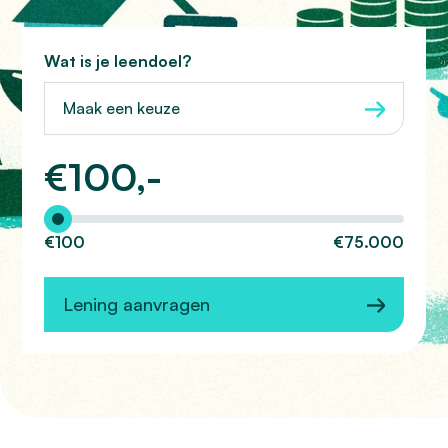
Wat is je leendoel?
Maak een keuze
€
100,-
Hoeveel wilt u lenen?
€100
€75.000
Lening aanvragen