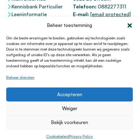
Kennisbank Particulier
Telefoon:
0882277311
Leeninformatie
E-mail:
[email protected]
Dienstenwijzer
KvK 76100200
Beheer toestemming
Toegankelijkheidsverklaring
AFM
12047091
Kifid 300.017942
Om de beste ervaringen te bieden, gebruiken wij technologieën zoals
cookies om informatie over je apparaat op te slaan en/of te raadplegen.
Door in te stemmen met deze technologieën kunnen wij gegevens zoals
surfgedrag of unieke ID's op deze site verwerken. Als je geen
toestemming geeft of uw toestemming intrekt, kan dit een nadelige
© 1996 - 2026 Lening.nl
invloed hebben op bepaalde functies en mogelijkheden.
Privacy Policy
Beheer diensten
Algemene voorwaarden
Sitemap
Accepteren
HTML Sitemap
Disclaimer
Weiger
Cookieverklaring
Bekijk voorkeuren
Klachtenprocedure
Cookiebeleid
Cookiebeleid
Privacy Policy