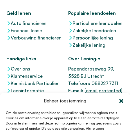
Geld lenen
Populaire leendoelen
Auto financieren
Particuliere leendoelen
Financial lease
Zakelijke leendoelen
Verbouwing financieren
Persoonlijke lening
Zakelijke lening
Handige links
Over Lening.nl
Over ons
Papendorpseweg 99,
Klantenservice
3528 BJ Utrecht
Kennisbank Particulier
Telefoon:
0882277311
Leeninformatie
E-mail:
[email protected]
Dienstenwijzer
KvK 76100200
Beheer toestemming
Toegankelijkheidsverklaring
AFM
12047091
Kifid 300.017942
Om de beste ervaringen te bieden, gebruiken wij technologieën zoals
cookies om informatie over je apparaat op te slaan en/of te raadplegen.
Door in te stemmen met deze technologieën kunnen wij gegevens zoals
surfgedrag of unieke ID's op deze site verwerken. Als je geen