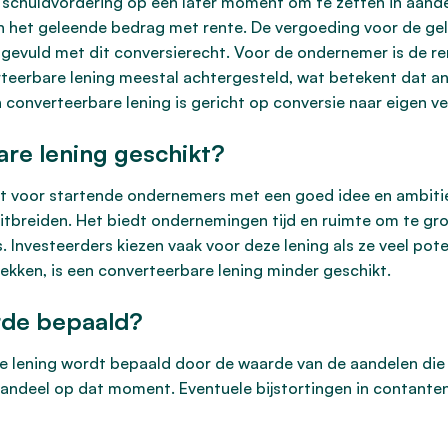
 schuldvordering op een later moment om te zetten in aandele
van het geleende bedrag met rente. De vergoeding voor de gel
evuld met dit conversierecht. Voor de ondernemer is de ren
erteerbare lening meestal achtergesteld, wat betekent dat a
en converteerbare lening is gericht op conversie naar eigen v
are lening geschikt?
kt voor startende ondernemers met een goed idee en ambitie
 uitbreiden. Het biedt ondernemingen tijd en ruimte om te gr
s. Investeerders kiezen vaak voor deze lening als ze veel pot
rekken, is een converteerbare lening minder geschikt.
rde bepaald?
 lening wordt bepaald door de waarde van de aandelen die 
 aandeel op dat moment. Eventuele bijstortingen in contant