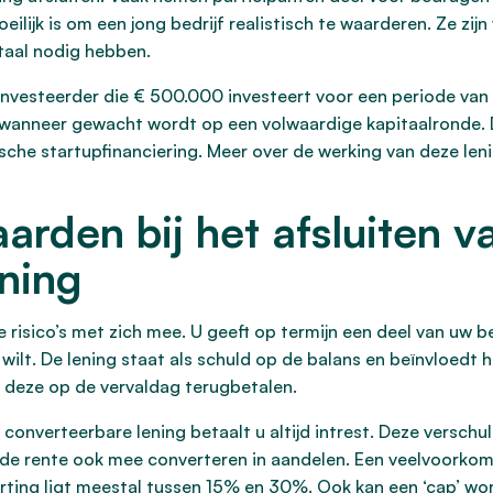
eilijk is om een jong bedrijf realistisch te waarderen. Ze zijn
itaal nodig hebben.
investeerder die € 500.000 investeert voor een periode van
g wanneer gewacht wordt op een volwaardige kapitaalronde. Dit
gische startupfinanciering. Meer over de werking van deze len
arden bij het afsluiten v
ning
risico’s met zich mee. U geeft op termijn een deel van uw be
wilt. De lening staat als schuld op de balans en beïnvloedt 
 deze op de vervaldag terugbetalen.
 converteerbare lening betaalt u altijd intrest. Deze verschu
de rente ook mee converteren in aandelen. Een veelvoorkom
korting ligt meestal tussen 15% en 30%. Ook kan een ‘cap’