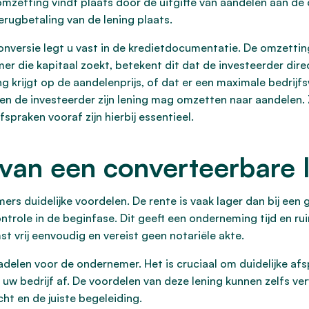
etting vindt plaats door de uitgifte van aandelen aan de c
erugbetaling van de lening plaats.
onversie legt u vast in de kredietdocumentatie. De omzetti
 die kapitaal zoekt, betekent dit dat de investeerder dire
 krijgt op de aandelenprijs, of dat er een maximale bedrijfs
en de investeerder zijn lening mag omzetten naar aandelen.
spraken vooraf zijn hierbij essentieel.
van een converteerbare 
rs duidelijke voordelen. De rente is vaak lager dan bij een g
trole in de beginfase. Dit geeft een onderneming tijd en ru
 vrij eenvoudig en vereist geen notariële akte.
delen voor de ondernemer. Het is cruciaal om duidelijke af
uw bedrijf af. De voordelen van deze lening kunnen zelfs ver
t en de juiste begeleiding.