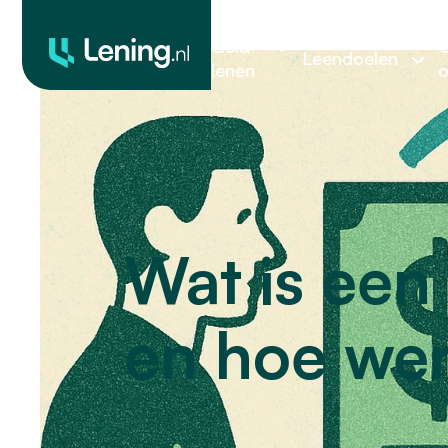
Geld
O
Leendoelen
lenen
o
Wat is een
en hoe wer