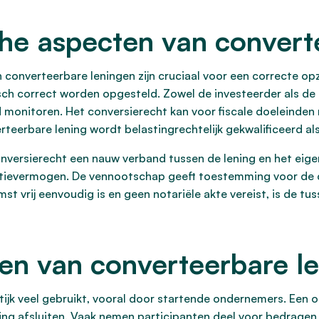
sche aspecten van conver
n converteerbare leningen zijn cruciaal voor een correcte o
isch correct worden opgesteld. Zowel de investeerder als d
 monitoren. Het conversierecht kan voor fiscale doeleinden 
teerbare lening wordt belastingrechtelijk gekwalificeerd al
onversierecht een nauw verband tussen de lening en het ei
ntievermogen. De vennootschap geeft toestemming voor de
t vrij eenvoudig is en geen notariële akte vereist, is de t
en van converteerbare l
ijk veel gebruikt, vooral door startende ondernemers. Een 
ing afsluiten. Vaak nemen participanten deel voor bedragen