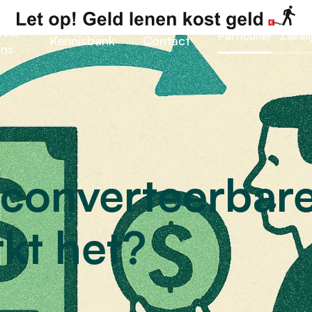
ver
Particulier
Zakeli
Kennisbank
Contact
ns
 converteerbare
kt het?