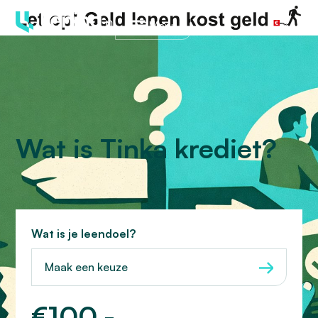
Menu
Wat is Tinka krediet?
Wat is je leendoel?
Maak een keuze
€
100,-
Hoeveel wilt u lenen?