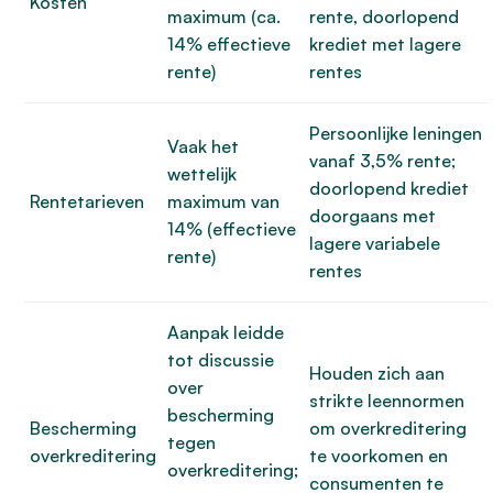
Kosten
maximum (ca.
rente, doorlopend
14% effectieve
krediet met lagere
rente)
rentes
Persoonlijke leningen
Vaak het
vanaf 3,5% rente;
wettelijk
doorlopend krediet
Rentetarieven
maximum van
doorgaans met
14% (effectieve
lagere variabele
rente)
rentes
Aanpak leidde
tot discussie
Houden zich aan
over
strikte leennormen
bescherming
Bescherming
om overkreditering
tegen
overkreditering
te voorkomen en
overkreditering;
consumenten te