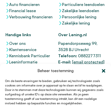
Auto financieren
Particuliere leendoelen
Financial lease
Zakelijke leendoelen
Verbouwing financieren
Persoonlijke lening
Zakelijke lening
Handige links
Over Lening.nl
Over ons
Papendorpseweg 99,
Klantenservice
3528 BJ Utrecht
Kennisbank Particulier
Telefoon:
0882277311
Leeninformatie
E-mail:
[email protected]
Dienstenwijzer
KvK 76100200
Beheer toestemming
Toegankelijkheidsverklaring
AFM
12047091
Kifid 300.017942
Om de beste ervaringen te bieden, gebruiken wij technologieën zoals
cookies om informatie over je apparaat op te slaan en/of te raadplegen.
Door in te stemmen met deze technologieën kunnen wij gegevens zoals
surfgedrag of unieke ID's op deze site verwerken. Als je geen
toestemming geeft of uw toestemming intrekt, kan dit een nadelige
© 1996 - 2026 Lening.nl
invloed hebben op bepaalde functies en mogelijkheden.