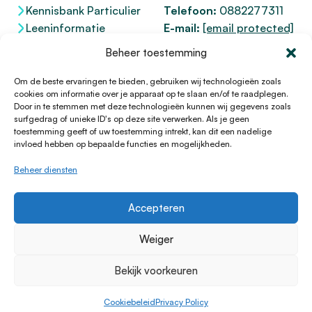
Kennisbank Particulier
Telefoon:
0882277311
Leeninformatie
E-mail:
[email protected]
Dienstenwijzer
KvK 76100200
Beheer toestemming
Toegankelijkheidsverklaring
AFM
12047091
Kifid 300.017942
Om de beste ervaringen te bieden, gebruiken wij technologieën zoals
cookies om informatie over je apparaat op te slaan en/of te raadplegen.
Door in te stemmen met deze technologieën kunnen wij gegevens zoals
surfgedrag of unieke ID's op deze site verwerken. Als je geen
toestemming geeft of uw toestemming intrekt, kan dit een nadelige
© 1996 - 2026 Lening.nl
invloed hebben op bepaalde functies en mogelijkheden.
Privacy Policy
Beheer diensten
Algemene voorwaarden
Sitemap
Accepteren
HTML Sitemap
Disclaimer
Weiger
Cookieverklaring
Bekijk voorkeuren
Klachtenprocedure
Cookiebeleid
Cookiebeleid
Privacy Policy