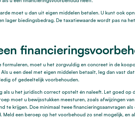
 als u een financieringsvoorbehoud heeft.
aarde moet u dan uit eigen middelen betalen. U kunt ook o
en lager biedingsbedrag. De taxatiewaarde wordt pas na het
een financieringsvoorbe
 formuleren, moet u het zorgvuldig en concreet in de koo
Als u een deel met eigen middelen betaalt, leg dan vast dat
lledig of gedeeltelijk voorbehouden.
g als u het juridisch correct opstelt én naleeft. Let goed op
ep moet u bewijsstukken meesturen, zoals afwijzingen van g
ond te krijgen. Doe minimaal twee financieringsaanvragen a
d. Meld een beroep op het voorbehoud zo snel mogelijk, en a