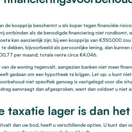
an de koopprijs beschermt u als koper tegen financiële risic
ij ontbinden als de benodigde financiering niet rondkomt,
ete kan aanzienlijk zijn; bij een koopprijs van €350.000 zou
e dekken, bijvoorbeeld als persoonlijke lening, dan kunnen
0,77 per maand; totale rente circa €4.046.
rde van de woning tegenvalt, aangezien banken niet meer fin
eft gedaan om een hypotheek te krijgen. Let op: u kunt nie
svoorbehoud niet specifiek genoeg is vastgelegd voor die sit
drag aanvraagt dan afgesproken, want dan voldoet u niet a
e taxatie lager is dan he
tvalt dan uw bod, heeft u verschillende opties. U kunt dan o