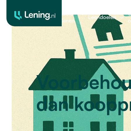
Geld
O
Leendoelen
lenen
o
Voorbehoud
dan kooppr