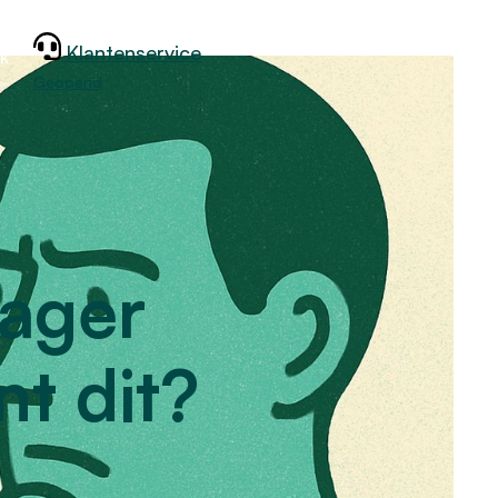
Klantenservice
jk
Geopend
lager
nt dit?