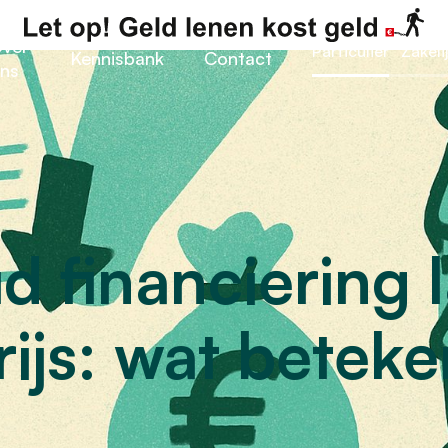
ver
Particulier
Zakeli
Kennisbank
Contact
ns
 financiering 
ijs: wat beteke