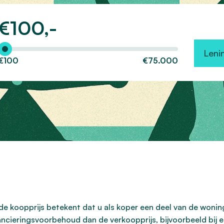
€
100,-
Hoeveel wilt u lenen?
Leni
€100
€75.000
de koopprijs betekent dat u als koper een deel van de woni
ancieringsvoorbehoud dan de verkoopprijs, bijvoorbeeld bi