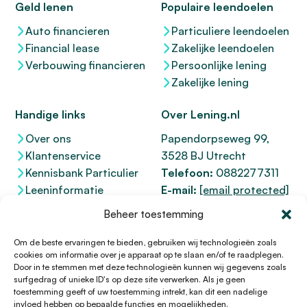
Geld lenen
Populaire leendoelen
Auto financieren
Particuliere leendoelen
Financial lease
Zakelijke leendoelen
Verbouwing financieren
Persoonlijke lening
Zakelijke lening
Handige links
Over Lening.nl
Over ons
Papendorpseweg 99,
Klantenservice
3528 BJ Utrecht
Kennisbank Particulier
Telefoon:
0882277311
Leeninformatie
E-mail:
[email protected]
Dienstenwijzer
KvK 76100200
Beheer toestemming
Toegankelijkheidsverklaring
AFM
12047091
Kifid 300.017942
Om de beste ervaringen te bieden, gebruiken wij technologieën zoals
cookies om informatie over je apparaat op te slaan en/of te raadplegen.
Door in te stemmen met deze technologieën kunnen wij gegevens zoals
surfgedrag of unieke ID's op deze site verwerken. Als je geen
toestemming geeft of uw toestemming intrekt, kan dit een nadelige
© 1996 - 2026 Lening.nl
invloed hebben op bepaalde functies en mogelijkheden.