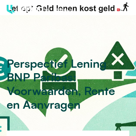
Menu
Perspectief Lening
BNP Paribas:
Voorwaarden, Rente
en Aanvragen