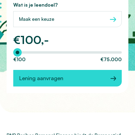
Wat is je leendoel?
Maak een keuze
€
100,-
Hoeveel wilt u lenen?
€100
€75.000
Lening aanvragen