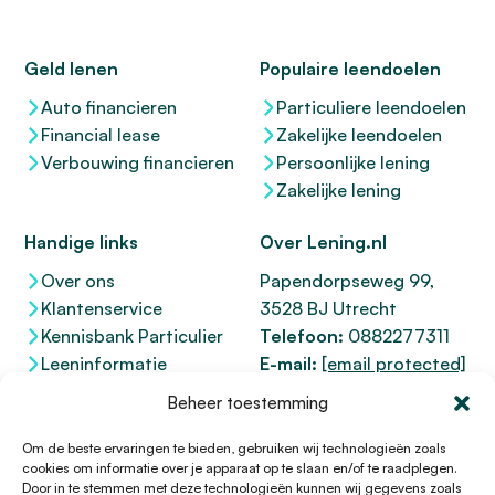
Geld lenen
Populaire leendoelen
Auto financieren
Particuliere leendoelen
Financial lease
Zakelijke leendoelen
Verbouwing financieren
Persoonlijke lening
Zakelijke lening
Handige links
Over Lening.nl
Over ons
Papendorpseweg 99,
Klantenservice
3528 BJ Utrecht
Kennisbank Particulier
Telefoon:
0882277311
Leeninformatie
E-mail:
[email protected]
Dienstenwijzer
KvK 76100200
Beheer toestemming
Toegankelijkheidsverklaring
AFM
12047091
Kifid 300.017942
Om de beste ervaringen te bieden, gebruiken wij technologieën zoals
cookies om informatie over je apparaat op te slaan en/of te raadplegen.
Door in te stemmen met deze technologieën kunnen wij gegevens zoals