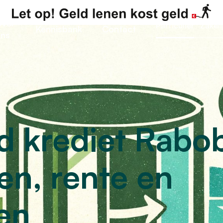
ver
Particulier
Zakeli
Kennisbank
Contact
ns
d krediet Rabo
n, rente en
ven