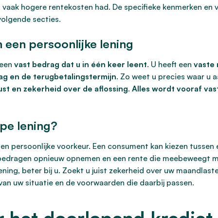
 vaak hogere rentekosten had. De specifieke kenmerken en vo
volgende secties.
een persoonlijke lening
 een
vast bedrag dat u in één keer leent
. U heeft een
vaste 
ag en de terugbetalingstermijn
. Zo weet u precies waar u 
ust en zekerheid over de aflossing
.
Alles wordt vooraf va
ype lening?
l en persoonlijke voorkeur. Een consument kan kiezen tussen
oste bedragen opnieuw opnemen en een rente die meebeweegt
ening, beter bij u. Zoekt u juist zekerheid over uw maandlas
van uw situatie en de voorwaarden die daarbij passen.