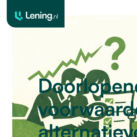
Geld
O
Leendoelen
lenen
o
Doorlopen
voorwaarde
alternatie