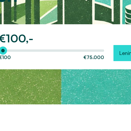
€
100,-
Hoeveel wilt u lenen?
Leni
€100
€75.000