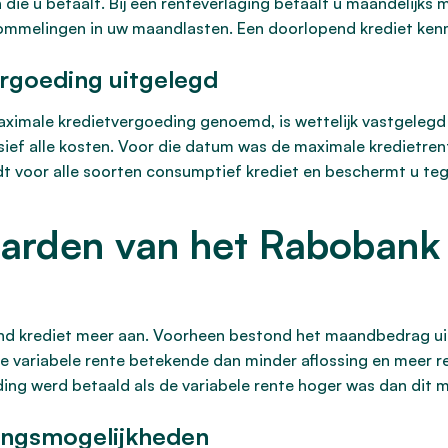
die u betaalt. Bij een renteverlaging betaalt u maandelijks m
ommelingen in uw maandlasten. Een doorlopend krediet kenm
ergoeding uitgelegd
aximale kredietvergoeding genoemd, is wettelijk vastgeleg
sief alle kosten. Voor die datum was de maximale kredietre
ldt voor alle soorten consumptief krediet en beschermt u te
arden van het Rabobank
 krediet meer aan. Voorheen bestond het maandbedrag uit r
ere variabele rente betekende dan minder aflossing en meer re
ing werd betaald als de variabele rente hoger was dan dit
ingsmogelijkheden