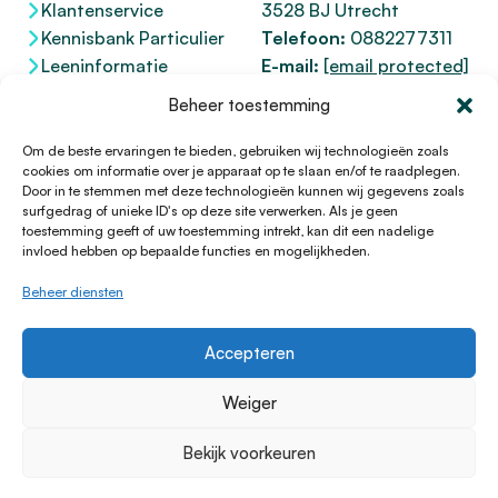
Klantenservice
3528 BJ Utrecht
Kennisbank Particulier
Telefoon:
0882277311
Leeninformatie
E-mail:
[email protected]
Dienstenwijzer
KvK 76100200
Beheer toestemming
Toegankelijkheidsverklaring
AFM
12047091
Kifid 300.017942
Om de beste ervaringen te bieden, gebruiken wij technologieën zoals
cookies om informatie over je apparaat op te slaan en/of te raadplegen.
Door in te stemmen met deze technologieën kunnen wij gegevens zoals
surfgedrag of unieke ID's op deze site verwerken. Als je geen
toestemming geeft of uw toestemming intrekt, kan dit een nadelige
© 1996 - 2026 Lening.nl
invloed hebben op bepaalde functies en mogelijkheden.
Privacy Policy
Beheer diensten
Algemene voorwaarden
Sitemap
Accepteren
HTML Sitemap
Disclaimer
Weiger
Cookieverklaring
Bekijk voorkeuren
Klachtenprocedure
Cookiebeleid