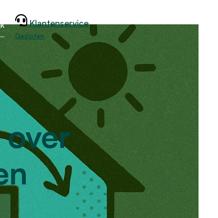
Klantenservice
jk
Gesloten
 over
en