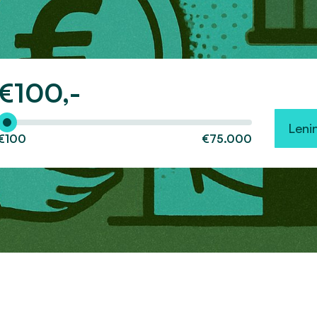
€
100,-
Hoeveel wilt u lenen?
Leni
€100
€75.000