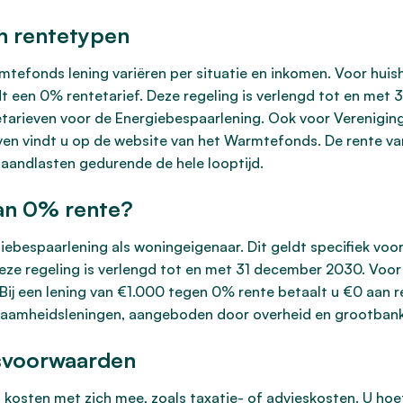
n rentetypen
tefonds lening variëren per situatie en inkomen. Voor hui
t een 0% rentetarief. Deze regeling is verlengd tot en met 
ieven voor de Energiebespaarlening. Ook voor Verenigingen 
ven vindt u op de website van het Warmtefonds. De rente van
aandlasten gedurende de hele looptijd.
van 0% rente?
iebespaarlening als woningeigenaar. Dit geldt specifiek vo
e regeling is verlengd tot en met 31 december 2030. Voor 
 Bij een lening van €1.000 tegen 0% rente betaalt u €0 aan r
zaamheidsleningen, aangeboden door overheid en grootbank
gsvoorwaarden
kosten met zich mee, zoals taxatie- of advieskosten. U hoeft