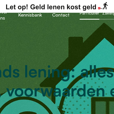
ver
Particulier
Zakeli
Kennisbank
Contact
ns
s lening: alles
, voorwaarden 