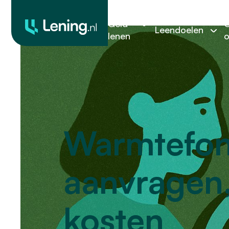
Geld
O
Leendoelen
lenen
o
Warmtefond
aanvragen
kosten