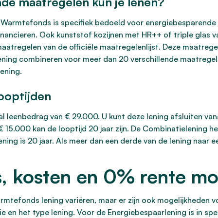
de maatregelen kun je lenen?
 Warmtefonds is specifiek bedoeld voor energiebesparende 
ancieren. Ook kunststof kozijnen met HR++ of triple glas v
tregelen van de officiële maatregelenlijst. Deze maatreg
 lening combineren voor meer dan 20 verschillende maatreg
ening.
ooptijden
 leenbedrag van € 29.000. U kunt deze lening afsluiten vanaf
 € 15.000 kan de looptijd 20 jaar zijn. De Combinatielening 
ing is 20 jaar. Als meer dan een derde van de lening naar e
, kosten en 0% rente mo
mtefonds lening variëren, maar er zijn ook mogelijkheden v
 en het type lening. Voor de Energiebespaarlening is in spec