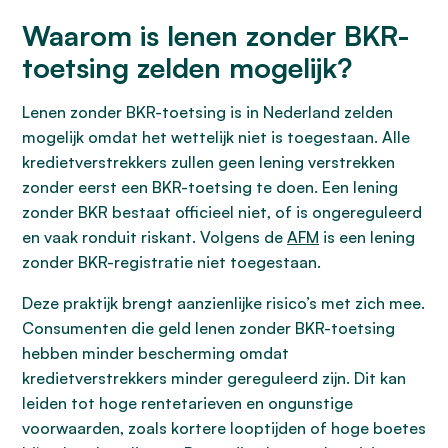
Waarom is lenen zonder BKR-
toetsing zelden mogelijk?
Lenen zonder BKR-toetsing is in Nederland zelden
mogelijk omdat het wettelijk niet is toegestaan. Alle
kredietverstrekkers zullen geen lening verstrekken
zonder eerst een BKR-toetsing te doen. Een lening
zonder BKR bestaat officieel niet, of is ongereguleerd
en vaak ronduit riskant. Volgens de
AFM
is een lening
zonder BKR-registratie niet toegestaan.
Deze praktijk brengt aanzienlijke risico’s met zich mee.
Consumenten die geld lenen zonder BKR-toetsing
hebben minder bescherming omdat
kredietverstrekkers minder gereguleerd zijn. Dit kan
leiden tot hoge rentetarieven en ongunstige
voorwaarden, zoals kortere looptijden of hoge boetes