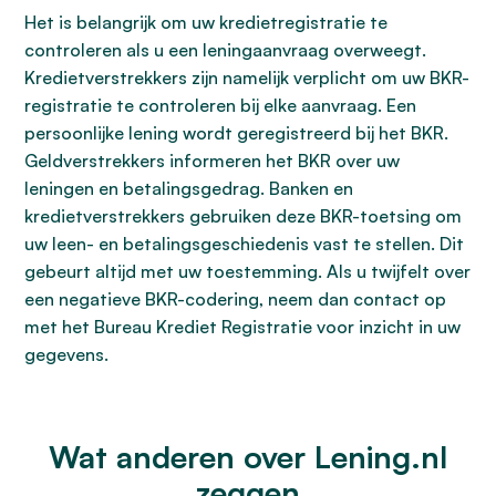
Het is belangrijk om uw kredietregistratie te
controleren als u een leningaanvraag overweegt.
Kredietverstrekkers zijn namelijk verplicht om uw BKR-
registratie te controleren bij elke aanvraag. Een
persoonlijke lening wordt geregistreerd bij het BKR.
Geldverstrekkers informeren het BKR over uw
leningen en betalingsgedrag. Banken en
kredietverstrekkers gebruiken deze BKR-toetsing om
uw leen- en betalingsgeschiedenis vast te stellen. Dit
gebeurt altijd met uw toestemming. Als u twijfelt over
een negatieve BKR-codering, neem dan contact op
met het Bureau Krediet Registratie voor inzicht in uw
gegevens.
Wat anderen over Lening.nl
zeggen