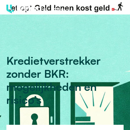
Menu
Kredietverstrekker
zonder BKR:
mogelijkheden en
risico’s