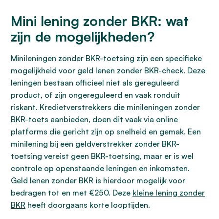
Mini lening zonder BKR: wat
zijn de mogelijkheden?
Minileningen zonder BKR-toetsing zijn een specifieke
mogelijkheid voor geld lenen zonder BKR-check. Deze
leningen bestaan officieel niet als gereguleerd
product, of zijn ongereguleerd en vaak ronduit
riskant. Kredietverstrekkers die minileningen zonder
BKR-toets aanbieden, doen dit vaak via online
platforms die gericht zijn op snelheid en gemak. Een
minilening bij een geldverstrekker zonder BKR-
toetsing vereist geen BKR-toetsing, maar er is wel
controle op openstaande leningen en inkomsten.
Geld lenen zonder BKR is hierdoor mogelijk voor
bedragen tot en met €250. Deze
kleine lening zonder
BKR
heeft doorgaans korte looptijden.