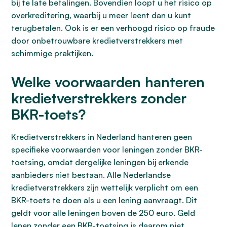
bij te late betalingen. Bovendien loopt u het risico op
overkreditering, waarbij u meer leent dan u kunt
terugbetalen. Ook is er een verhoogd risico op fraude
door onbetrouwbare kredietverstrekkers met
schimmige praktijken.
Welke voorwaarden hanteren
kredietverstrekkers zonder
BKR-toets?
Kredietverstrekkers in Nederland hanteren geen
specifieke voorwaarden voor leningen zonder BKR-
toetsing, omdat dergelijke leningen bij erkende
aanbieders niet bestaan. Alle Nederlandse
kredietverstrekkers zijn wettelijk verplicht om een
BKR-toets te doen als u een lening aanvraagt. Dit
geldt voor alle leningen boven de 250 euro. Geld
lenen zonder een BKR-toetsing is daarom niet