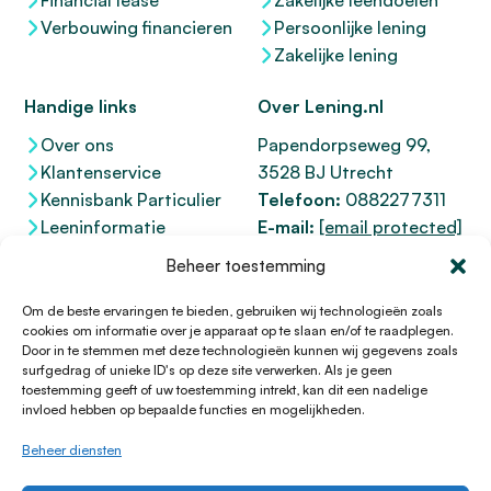
Financial lease
Zakelijke leendoelen
Verbouwing financieren
Persoonlijke lening
Zakelijke lening
Handige links
Over Lening.nl
Over ons
Papendorpseweg 99,
Klantenservice
3528 BJ Utrecht
Kennisbank Particulier
Telefoon:
0882277311
Leeninformatie
E-mail:
[email protected]
Dienstenwijzer
KvK 76100200
Beheer toestemming
Toegankelijkheidsverklaring
AFM
12047091
Kifid 300.017942
Om de beste ervaringen te bieden, gebruiken wij technologieën zoals
cookies om informatie over je apparaat op te slaan en/of te raadplegen.
Door in te stemmen met deze technologieën kunnen wij gegevens zoals
surfgedrag of unieke ID's op deze site verwerken. Als je geen
toestemming geeft of uw toestemming intrekt, kan dit een nadelige
© 1996 - 2026 Lening.nl
invloed hebben op bepaalde functies en mogelijkheden.
Privacy Policy
Beheer diensten
Algemene voorwaarden