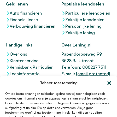
Geld lenen
Populaire leendoelen
Auto financieren
Particuliere leendoelen
Financial lease
Zakelijke leendoelen
Verbouwing financieren
Persoonlijke lening
Zakelijke lening
Handige links
Over Lening.nl
Over ons
Papendorpseweg 99,
Klantenservice
3528 BJ Utrecht
Kennisbank Particulier
Telefoon:
0882277311
Leeninformatie
E-mail:
[email protected]
Dienstenwijzer
KvK 76100200
Beheer toestemming
Toegankelijkheidsverklaring
AFM
12047091
Kifid 300.017942
Om de beste ervaringen te bieden, gebruiken wij technologieën zoals
cookies om informatie over je apparaat op te slaan en/of te raadplegen.
Door in te stemmen met deze technologieën kunnen wij gegevens zoals
surfgedrag of unieke ID's op deze site verwerken. Als je geen
toestemming geeft of uw toestemming intrekt, kan dit een nadelige
© 1996 - 2026 Lening.nl