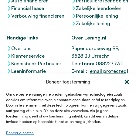
Auto financieren
Particuliere leendoelen
Financial lease
Zakelijke leendoelen
Verbouwing financieren
Persoonlijke lening
Zakelijke lening
Handige links
Over Lening.nl
Over ons
Papendorpseweg 99,
Klantenservice
3528 BJ Utrecht
Kennisbank Particulier
Telefoon:
0882277311
Leeninformatie
E-mail:
[email protected]
Dienstenwijzer
KvK 76100200
Beheer toestemming
Toegankelijkheidsverklaring
AFM
12047091
Kifid 300.017942
Om de beste ervaringen te bieden, gebruiken wij technologieën zoals
cookies om informatie over je apparaat op te slaan en/of te raadplegen.
Door in te stemmen met deze technologieën kunnen wij gegevens zoals
surfgedrag of unieke ID's op deze site verwerken. Als je geen
toestemming geeft of uw toestemming intrekt, kan dit een nadelige
© 1996 - 2026 Lening.nl
invloed hebben op bepaalde functies en mogelijkheden.
Privacy Policy
Beheer diensten