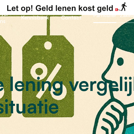
ver
Particulier
Zakeli
Kennisbank
Contact
ns
 lening vergeli
ituatie