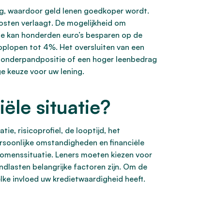
ning, waardoor geld lenen goedkoper wordt.
 kosten verlaagt. De mogelijkheid om
nte kan honderden euro’s besparen op de
 oplopen tot 4%. Het oversluiten van een
ke onderpandpositie of een hoger leenbedrag
ge keuze voor uw lening.
ële situatie?
ie, risicoprofiel, de looptijd, het
ersoonlijke omstandigheden en financiële
inkomenssituatie. Leners moeten kiezen voor
ndlasten belangrijke factoren zijn. Om de
elke invloed uw kredietwaardigheid heeft.