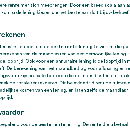
re rente met zich meebrengen. Door een breed scala aan aan
 kunt u de lening kiezen die het beste aansluit bij uw behoe
rekenen
ten is essentieel om de
beste rente lening
te vinden die past
t berekenen van de maandlasten van een persoonlijke lening
de looptijd. Ook voor een annuïtaire lening is de looptijd i
t. De berekening van het maandbedrag voor aflossing en ren
singsvorm zijn cruciale factoren die de maandlasten en total
k de totale rentekosten. Dit beïnvloedt direct de ruimte d
ijkse kosten van een lening, en laten zelfs de maandlast zi
ptijd.
waarden
 bepalend voor de
beste rente lening
. De rente die u betaal