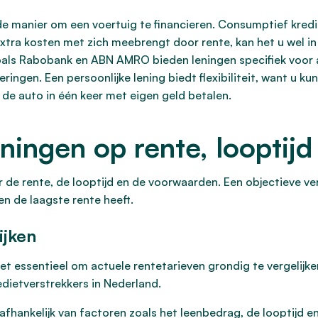
 manier om een voertuig te financieren. Consumptief krediet
xtra kosten met zich meebrengt door rente, kan het u wel in 
oals Rabobank en ABN AMRO bieden leningen specifiek voor 
eringen. Een persoonlijke lening biedt flexibiliteit, want u k
r de auto in één keer met eigen geld betalen.
leningen op rente, loopti
ar de rente, de looptijd en de voorwaarden. Een objectieve ve
 en de laagste rente heeft.
ijken
et essentieel om actuele rentetarieven grondig te vergelijken
edietverstrekkers in Nederland.
 afhankelijk van factoren zoals het leenbedrag, de looptijd en