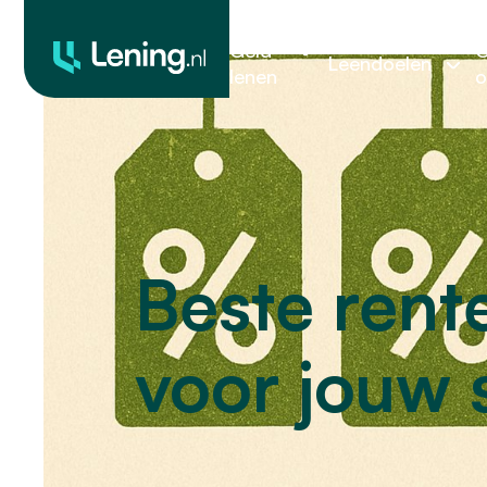
Geld
O
Leendoelen
lenen
o
Beste rente
voor jouw s