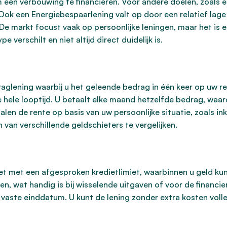
en verbouwing te financieren. Voor andere doelen, zoals e
. Ook een Energiebespaarlening valt op door een relatief lage
 De markt focust vaak op persoonlijke leningen, maar het is e
verschilt en niet altijd direct duidelijk is.
draglening waarbij u het geleende bedrag in één keer op uw r
e hele looptijd. U betaalt elke maand hetzelfde bedrag, wa
alen de rente op basis van uw persoonlijke situatie, zoals i
van verschillende geldschieters te vergelijken.
diet met een afgesproken kredietlimiet, waarbinnen u geld k
 wat handig is bij wisselende uitgaven of voor de financie
n vaste einddatum. U kunt de lening zonder extra kosten voll