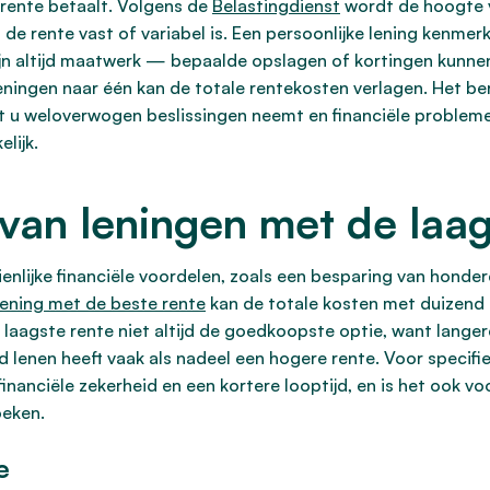
rente betaalt. Volgens de
Belastingdienst
wordt de hoogte v
de rente vast of variabel is. Een persoonlijke lening kenmerk
ijn altijd maatwerk — bepaalde opslagen of kortingen kunnen
ningen naar één kan de totale rentekosten verlagen. Het ber
at u weloverwogen beslissingen neemt en financiële problem
lijk.
van leningen met de laag
nlijke financiële voordelen, zoals een besparing van honderd
lening met de beste rente
kan de totale kosten met duizend 
laagste rente niet altijd de goedkoopste optie, want lange
 lenen heeft vaak als nadeel een hogere rente. Voor specifiek
inanciële zekerheid en een kortere looptijd, en is het ook v
oeken.
e