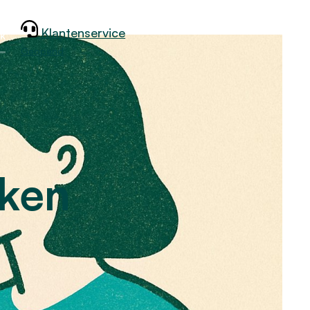
Klantenservice
jk
Geopend
jken