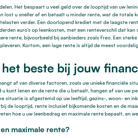
rdelen. Het bespaart u veel geld over de looptijd van uw le
n lost u sneller af en betaalt u minder rente, wat de totale
rentelasten verder. Een doorlopend krediet met de laagste re
onderden euro’s op leenkosten, met een renteverschil dat kan
gere rente, bijvoorbeeld bij aanbieders zoals Freo. Een ster
leveren. Kortom, een lage rente is altijd de meest voordeli
het beste bij jouw financi
angt af van diverse factoren, zoals uw unieke financiële situat
d u kunt lenen en de rente die u betaalt, hangen af van uw p
jke situatie is afgestemd op uw leeftijd, gezins-, woon- en 
ij de looptijd, rente inclusief bijkomende kosten en de maa
e weten hoe u uw leenbedrag en maximale rente bepaalt, en w
 en maximale rente?