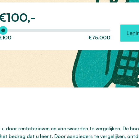
€
100,-
Hoeveel wilt u lenen?
Leni
€100
€75.000
dt u door rentetarieven en voorwaarden te vergelijken. De ho
ef het bedrag dat u leent. Door aanbieders te vergelijken, ont