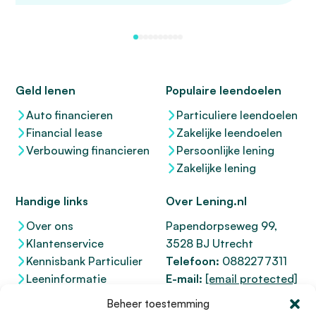
Geld lenen
Populaire leendoelen
Auto financieren
Particuliere leendoelen
Financial lease
Zakelijke leendoelen
Verbouwing financieren
Persoonlijke lening
Zakelijke lening
Handige links
Over Lening.nl
Over ons
Papendorpseweg 99,
Klantenservice
3528 BJ Utrecht
Kennisbank Particulier
Telefoon:
0882277311
Leeninformatie
E-mail:
[email protected]
Dienstenwijzer
KvK 76100200
Beheer toestemming
Toegankelijkheidsverklaring
AFM
12047091