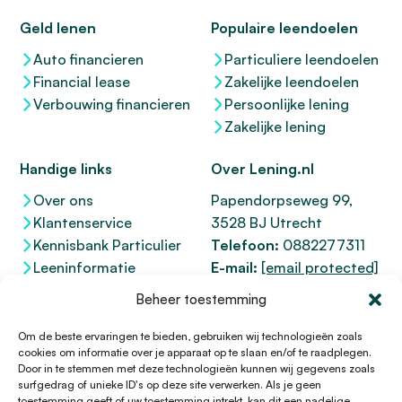
Geld lenen
Populaire leendoelen
Auto financieren
Particuliere leendoelen
Financial lease
Zakelijke leendoelen
Verbouwing financieren
Persoonlijke lening
Zakelijke lening
Handige links
Over Lening.nl
Over ons
Papendorpseweg 99,
Klantenservice
3528 BJ Utrecht
Kennisbank Particulier
Telefoon:
0882277311
Leeninformatie
E-mail:
[email protected]
Dienstenwijzer
KvK 76100200
Beheer toestemming
Toegankelijkheidsverklaring
AFM
12047091
Kifid 300.017942
Om de beste ervaringen te bieden, gebruiken wij technologieën zoals
cookies om informatie over je apparaat op te slaan en/of te raadplegen.
Door in te stemmen met deze technologieën kunnen wij gegevens zoals
surfgedrag of unieke ID's op deze site verwerken. Als je geen
toestemming geeft of uw toestemming intrekt, kan dit een nadelige