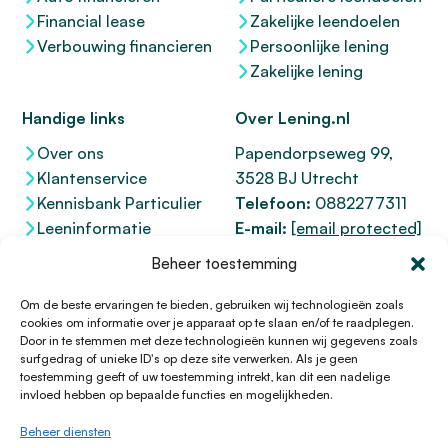
Financial lease
Zakelijke leendoelen
Verbouwing financieren
Persoonlijke lening
Zakelijke lening
Handige links
Over Lening.nl
Over ons
Papendorpseweg 99,
Klantenservice
3528 BJ Utrecht
Kennisbank Particulier
Telefoon:
0882277311
Leeninformatie
E-mail:
[email protected]
Dienstenwijzer
KvK 76100200
Beheer toestemming
Toegankelijkheidsverklaring
AFM
12047091
Kifid 300.017942
Om de beste ervaringen te bieden, gebruiken wij technologieën zoals
cookies om informatie over je apparaat op te slaan en/of te raadplegen.
Door in te stemmen met deze technologieën kunnen wij gegevens zoals
surfgedrag of unieke ID's op deze site verwerken. Als je geen
toestemming geeft of uw toestemming intrekt, kan dit een nadelige
© 1996 - 2026 Lening.nl
invloed hebben op bepaalde functies en mogelijkheden.
Privacy Policy
Beheer diensten