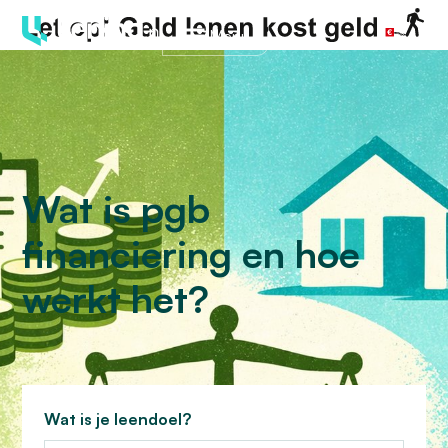
Menu
Wat is pgb
financiering en hoe
werkt het?
Wat is je leendoel?