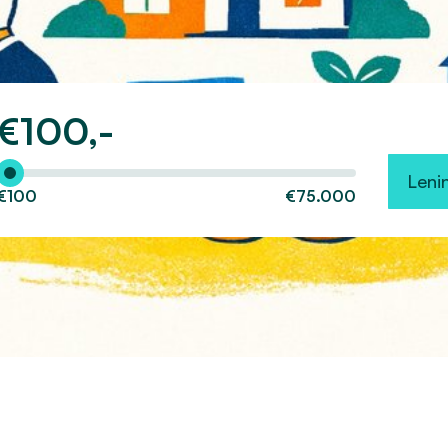
€
100,-
Hoeveel wilt u lenen?
Leni
€100
€75.000