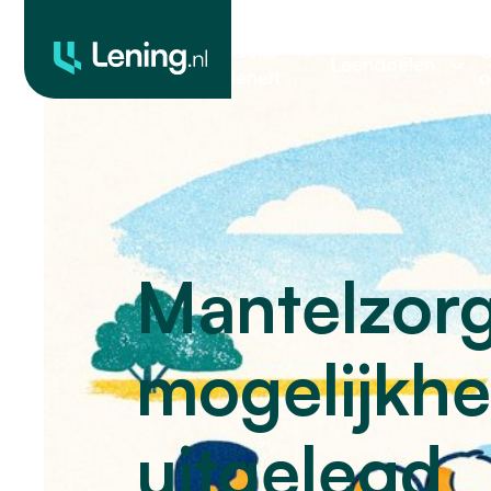
Geld
O
Leendoelen
lenen
o
Mantelzorg
mogelijkh
uitgelegd