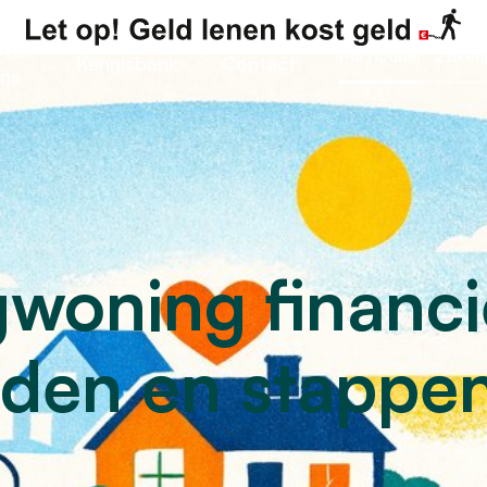
ver
Particulier
Zakeli
Kennisbank
Contact
ns
woning financi
eden en stappe