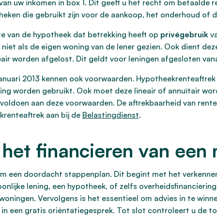
an uw inkomen in box 1. Dit geeft u het recht om betaalde r
otheken die gebruikt zijn voor de aankoop, het onderhoud of 
lte van de hypotheek dat betrekking heeft op
privégebruik
va
 niet als de eigen woning van de lener gezien. Ook dient deze
air worden afgelost. Dit geldt voor leningen afgesloten van
januari 2013 kennen ook voorwaarden. Hypotheekrenteaftrek 
ing worden gebruikt. Ook moet deze lineair of annuïtair wor
t voldoen aan deze voorwaarden. De aftrekbaarheid van rent
krenteaftrek aan bij de
Belastingdienst
.
 het financieren van een
m een doordacht stappenplan. Dit begint met het verkennen
onlijke lening, een hypotheek, of zelfs overheidsfinancierin
ingen. Vervolgens is het essentieel om advies in te winnen
n in een gratis oriëntatiegesprek. Tot slot controleert u d