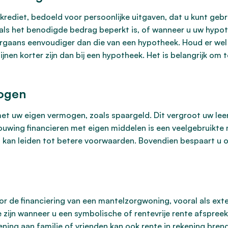
dkrediet, bedoeld voor persoonlijke uitgaven, dat u kunt gebr
als het benodigde bedrag beperkt is, of wanneer u uw hypoth
orgaans eenvoudiger dan die van een hypotheek. Houd er wel
ijnen korter zijn dan bij een hypotheek. Het is belangrijk om
mogen
t uw eigen vermogen, zoals spaargeld. Dit vergroot uw leen
ouwing financieren met eigen middelen is een veelgebruik
en kan leiden tot betere voorwaarden. Bovendien bespaart u 
oor de financiering van een mantelzorgwoning, vooral als ext
e zijn wanneer u een symbolische of rentevrije rente afspre
ening aan familie of vrienden kan ook rente in rekening bren