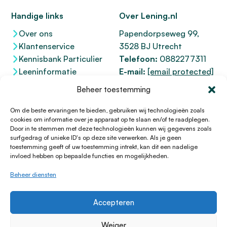
Handige links
Over Lening.nl
Over ons
Papendorpseweg 99,
Klantenservice
3528 BJ Utrecht
Kennisbank Particulier
Telefoon:
0882277311
Leeninformatie
E-mail:
[email protected]
Dienstenwijzer
KvK 76100200
Beheer toestemming
Toegankelijkheidsverklaring
AFM
12047091
Kifid 300.017942
Om de beste ervaringen te bieden, gebruiken wij technologieën zoals
cookies om informatie over je apparaat op te slaan en/of te raadplegen.
Door in te stemmen met deze technologieën kunnen wij gegevens zoals
surfgedrag of unieke ID's op deze site verwerken. Als je geen
toestemming geeft of uw toestemming intrekt, kan dit een nadelige
© 1996 - 2026 Lening.nl
invloed hebben op bepaalde functies en mogelijkheden.
Privacy Policy
Beheer diensten
Algemene voorwaarden
Sitemap
Accepteren
HTML Sitemap
Disclaimer
Weiger