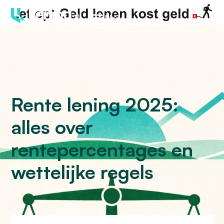
Menu
Rente lening 2025:
alles over
rentepercentages en
wettelijke regels