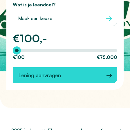
Wat is je leendoel?
Maak een keuze
€
100,-
Hoeveel wilt u lenen?
€100
€75.000
Lening aanvragen