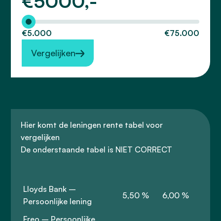
€
5000,-
€5.000
€75.000
Vergelijken
Hier komt de leningen rente tabel voor
vergelijken
De onderstaande tabel is NIET CORRECT
Lloyds Bank –
5,50 %
6,00 %
Persoonlijke lening
Freo – Persoonlijke