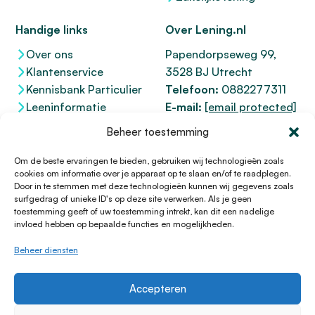
Handige links
Over Lening.nl
Over ons
Papendorpseweg 99,
Klantenservice
3528 BJ Utrecht
Kennisbank Particulier
Telefoon:
0882277311
Leeninformatie
E-mail:
[email protected]
Dienstenwijzer
KvK 76100200
Beheer toestemming
Toegankelijkheidsverklaring
AFM
12047091
Kifid 300.017942
Om de beste ervaringen te bieden, gebruiken wij technologieën zoals
cookies om informatie over je apparaat op te slaan en/of te raadplegen.
Door in te stemmen met deze technologieën kunnen wij gegevens zoals
surfgedrag of unieke ID's op deze site verwerken. Als je geen
toestemming geeft of uw toestemming intrekt, kan dit een nadelige
© 1996 - 2026 Lening.nl
invloed hebben op bepaalde functies en mogelijkheden.
Privacy Policy
Beheer diensten
Algemene voorwaarden
Sitemap
Accepteren
HTML Sitemap